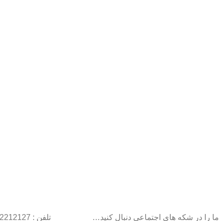
ما را در شکه های اجتماعی دنبال کنید…
تلفن : 22212127