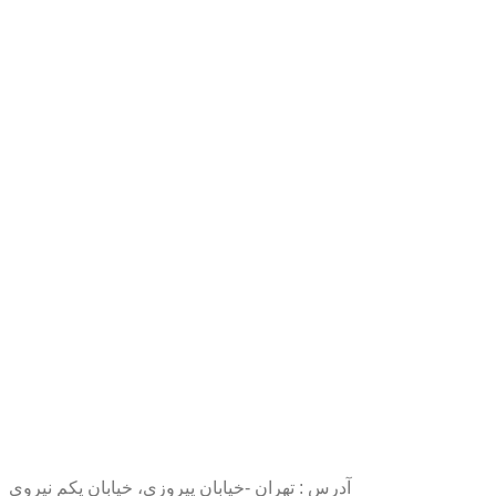
آدرس : تهران -خیابان پیروزی، خیابان یکم نیروی