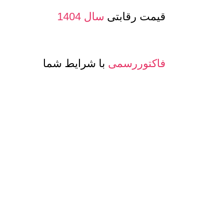
قیمت رقابتی
سال 1404
فاکتوررسمی
با شرایط شما
صدور پرفرما و اینویس
جهت صادرات
معرفی حساب بانکی ارزی
جهت مشتری
تنوع
کیفیت و مدلهای
عسل و بسته بن