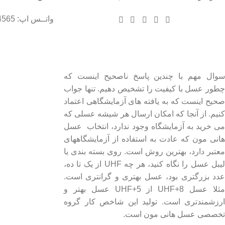
واتــس اپ: 09102004565
درباره عسل طبیعی هانی مون
لینک های مهم
- صفحه اصلی
سوال مهم با چندین پاسخ ناصحیح اینست که
چطور عسل با کیفیت را تشخیص دهیم. تنها جواب
- فروشگاه
صحیح اینست که به یافته های آزمایشگاهی اعتماد
- وبلاگ
کنیم. از آنجا که امکان ارسال هر شیشه عسلی که
- قوانین و مقررات
می خرید به آزمایشگاه وجود ندارد، انتخاب عسل
هانی مون که عادت به استفاده از آزمایشگاههای
معتبر دارد، بهترین روش است. روی بسته بندی یا
لیبل عسل را نگاه کنید، هر چه UHF از یک تا ده،
عدد بزرگتری بود، عسل بهتری و گرانتری است.
مثلا عسل UHF+8 از UHF+5 عسل بهتر و
ارزشمندتری است. تولید این شاخص کار گروه
تخصصی عسل هانی مون است.