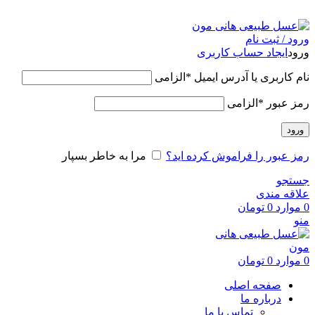
عسل طبیعی هانی مون، معیار عسل ایرانی
ورود / ثبت نام
ورود
ایجاد حساب کاربری
نام کاربری یا آدرس ایمیل
*
الزامی
رمز عبور
*
الزامی
ورود
رمز عبور را فراموش کرده اید؟
مرا به خاطر بسپار
جستجو
علاقه مندی
0
موارد
0
تومان
منو
0
موارد
0
تومان
صفحه اصلی
درباره ما
تماس با ما