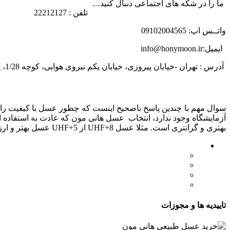
ما را در شکه های اجتماعی دنبال کنید…
تلفن : 22212127
واتــس اپ: 09102004565
ایمیل:info@honymoon.ir
آدرس : تهران -خیابان پیروزی، خیابان یکم نیروی هوایی، کوچه 1/28، پلاک 31
درباره عسل طبیعی هانی مون
سوال مهم با چندین پاسخ ناصحیح اینست که چطور عسل با کیفیت را ت
بهتری و گرانتری است. مثلا عسل UHF+8 از UHF+5 عسل بهتر و ارزشمندتری است. تولید این شاخص کار گروه تخصصی عسل هانی مون است.
لینک های مهم
- صفحه اصلی
- فروشگاه
- وبلاگ
- قوانین و مقررات
تاییدیه ها و مجوزات