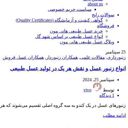
about us
سیاست حریم خصوصی
سوالات رایج
گواهی کیفیت و آزمایشگاه (Quality Certificates)
فروشگاه
خرید عسل طبیعی هانی مون
انواع عسل طبیعی بر اساس شهد گل
وبلاگ عسل طبیعی هانی مون
25
سپتامبر
زنبورداری
,
مقالات علمی
,
همکاران زنبوردار
,
همکاران عسل فروش
انواع زنبور عسل و نقش هر یک در تولید عسل طبیعی
سپتامبر 25, 2024
توسط
vivo
1
دیدگاه
زنبورهای عسل در یک کندو به سه گروه اصلی تقسیم می‌شوند که هرک
ادامه مطلب