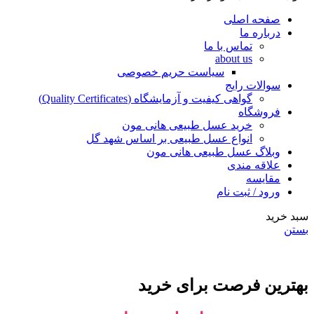
صفحه اصلی
درباره ما
تماس با ما
about us
سیاست حریم خصوصی
سوالات رایج
گواهی کیفیت و آزمایشگاه (Quality Certificates)
فروشگاه
خرید عسل طبیعی هانی مون
انواع عسل طبیعی بر اساس شهد گل
وبلاگ عسل طبیعی هانی مون
علاقه مندی
مقایسه
ورود / ثبت نام
سبد خرید
بستن
بهترین فرصت برای خرید