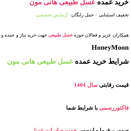
خرید عمده
عسل طبیعی هانی مون
تخفیف استثنایی
+
حمل رایگان
+
آزمایش تخصصی
همکاران عزیز و فعالان حوزه
عسل طبیعی
جهت خرید تناژ و عمده و ی
HoneyMoon
شرایط خرید عمده
عسل طبیعی هانی مون
قیمت رقابتی
سال 1404
فاکتوررسمی
با شرایط شما
صدور پرفرما و اینویس
جهت صادرات عسل