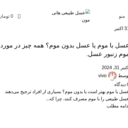
0
منو
0
تومان
3
اکتبر
,
,
,
عسل با موم
مقالات علمی
موم عسل
همکاران زنبوردار
سل با موم یا عسل بدون موم؟ همه چیز در مورد
وم زنبور عسل.
تبر 31, 2024
وسط
vivo
دیدگاه
سل با موم بهتر است یا بدون موم؟ بسیاری از افراد ترجیح می‌دهند
سل طبیعی را با موم مصرف کنند، چرا که...
دامه مطلب