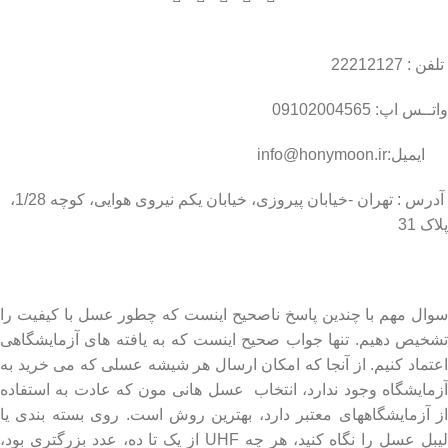
تلفن : 22212127
واتــس اپ: 09102004565
ایمیل:info@honymoon.ir
آدرس : تهران -خیابان پیروزی، خیابان یکم نیروی هوایی، کوچه 1/28،
پلاک 31
درباره عسل طبیعی هانی مون
سوال مهم با چندین پاسخ ناصحیح اینست که چطور عسل با کیفیت را
تشخیص دهیم. تنها جواب صحیح اینست که به یافته های آزمایشگاهی
اعتماد کنیم. از آنجا که امکان ارسال هر شیشه عسلی که می خرید به
آزمایشگاه وجود ندارد، انتخاب عسل هانی مون که عادت به استفاده
از آزمایشگاههای معتبر دارد، بهترین روش است. روی بسته بندی یا
لیبل عسل را نگاه کنید، هر چه UHF از یک تا ده، عدد بزرگتری بود،