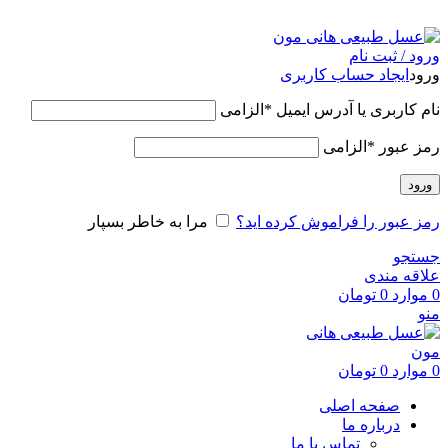
عسل طبیعی هانی مون، معیار عسل ایرانی
ورود / ثبت نام
ورود
ایجاد حساب کاربری
نام کاربری یا آدرس ایمیل
*
الزامی
رمز عبور
*
الزامی
ورود
رمز عبور را فراموش کرده اید؟
مرا به خاطر بسپار
جستجو
علاقه مندی
0
موارد
0
تومان
منو
0
موارد
0
تومان
صفحه اصلی
درباره ما
تماس با ما