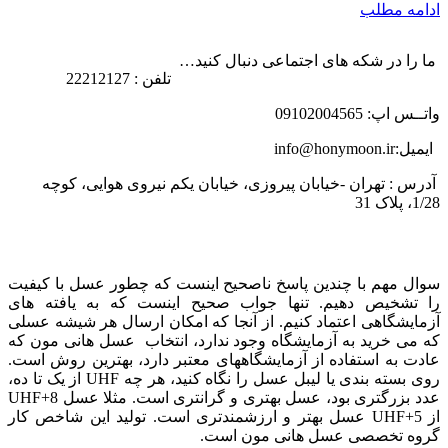
ادامه مطلب
ما را در شکه های اجتماعی دنبال کنید…
تلفن : 22212127
واتــس اپ: 09102004565
ایمیل:info@honymoon.ir
آدرس : تهران -خیابان پیروزی، خیابان یکم نیروی هوایی، کوچه
1/28، پلاک 31
درباره عسل طبیعی هانی مون
سوال مهم با چندین پاسخ ناصحیح اینست که چطور عسل با کیفیت
را تشخیص دهیم. تنها جواب صحیح اینست که به یافته های
آزمایشگاهی اعتماد کنیم. از آنجا که امکان ارسال هر شیشه عسلی
که می خرید به آزمایشگاه وجود ندارد، انتخاب عسل هانی مون که
عادت به استفاده از آزمایشگاههای معتبر دارد، بهترین روش است.
روی بسته بندی یا لیبل عسل را نگاه کنید، هر چه UHF از یک تا ده،
عدد بزرگتری بود، عسل بهتری و گرانتری است. مثلا عسل UHF+8
از UHF+5 عسل بهتر و ارزشمندتری است. تولید این شاخص کار
گروه تخصصی عسل هانی مون است.