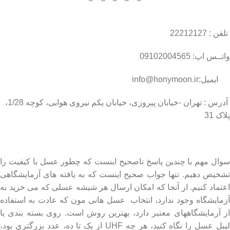
تلفن : 22212127
واتــس اپ: 09102004565
ایمیل:info@honymoon.ir
آدرس : تهران -خیابان پیروزی، خیابان یکم نیروی هوایی، کوچه 1/28،
پلاک 31
درباره عسل طبیعی هانی مون
سوال مهم با چندین پاسخ ناصحیح اینست که چطور عسل با کیفیت را
تشخیص دهیم. تنها جواب صحیح اینست که به یافته های آزمایشگاهی
اعتماد کنیم. از آنجا که امکان ارسال هر شیشه عسلی که می خرید به
آزمایشگاه وجود ندارد، انتخاب عسل هانی مون که عادت به استفاده
از آزمایشگاههای معتبر دارد، بهترین روش است. روی بسته بندی یا
لیبل عسل را نگاه کنید، هر چه UHF از یک تا ده، عدد بزرگتری بود،