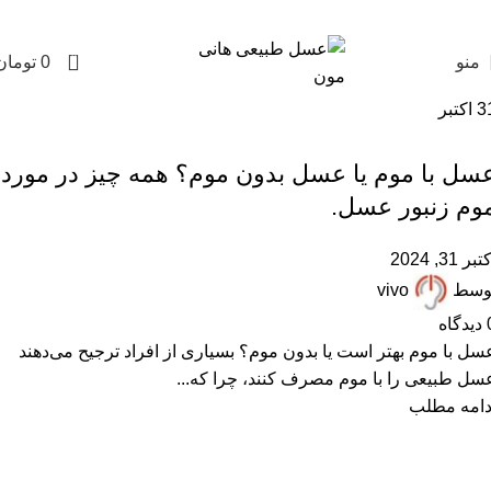
0
منو
0
تومان
3
اکتبر
,
,
,
عسل با موم
مقالات علمی
موم عسل
همکاران زنبوردار
سل با موم یا عسل بدون موم؟ همه چیز در مورد
وم زنبور عسل.
تبر 31, 2024
وسط
vivo
دیدگاه
سل با موم بهتر است یا بدون موم؟ بسیاری از افراد ترجیح می‌دهند
سل طبیعی را با موم مصرف کنند، چرا که...
دامه مطلب