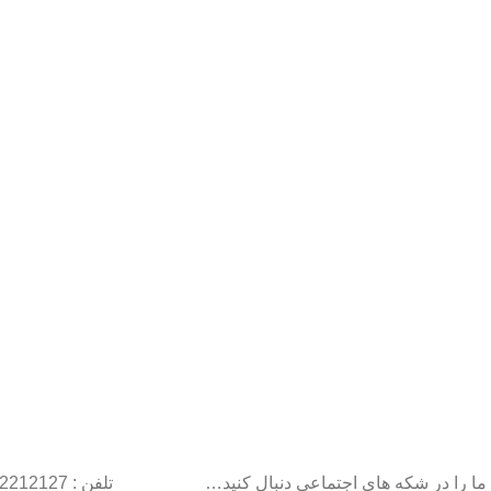
ما را در شکه های اجتماعی دنبال کنید…
تلفن : 22212127