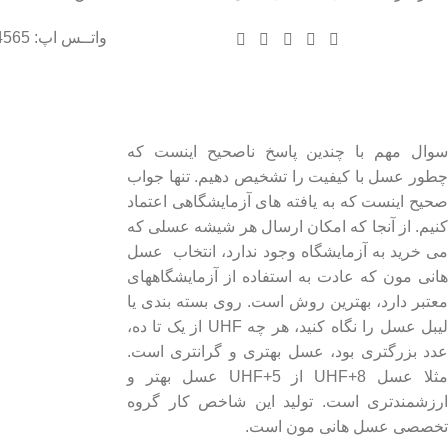
واتــس اپ: 09102004565
درباره عسل طبیعی هانی مون
لینک های مهم
- صفحه اصلی
سوال مهم با چندین پاسخ ناصحیح اینست که
چطور عسل با کیفیت را تشخیص دهیم. تنها جواب
- فروشگاه
صحیح اینست که به یافته های آزمایشگاهی اعتماد
- وبلاگ
کنیم. از آنجا که امکان ارسال هر شیشه عسلی که
- قوانین و مقررات
می خرید به آزمایشگاه وجود ندارد، انتخاب عسل
هانی مون که عادت به استفاده از آزمایشگاههای
معتبر دارد، بهترین روش است. روی بسته بندی یا
لیبل عسل را نگاه کنید، هر چه UHF از یک تا ده،
عدد بزرگتری بود، عسل بهتری و گرانتری است.
مثلا عسل UHF+8 از UHF+5 عسل بهتر و
ارزشمندتری است. تولید این شاخص کار گروه
تخصصی عسل هانی مون است.