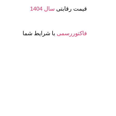
قیمت رقابتی
سال 1404
فاکتوررسمی
با شرایط شما
صدور پرفرما و اینویس
جهت صادرات
معرفی حساب بانکی ارزی
جهت مشتری
تنوع
کیفیت و مدلهای
عسل و بسته بن