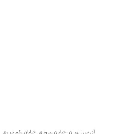
آدرس : تهران -خیابان پیروزی، خیابان یکم نیروی