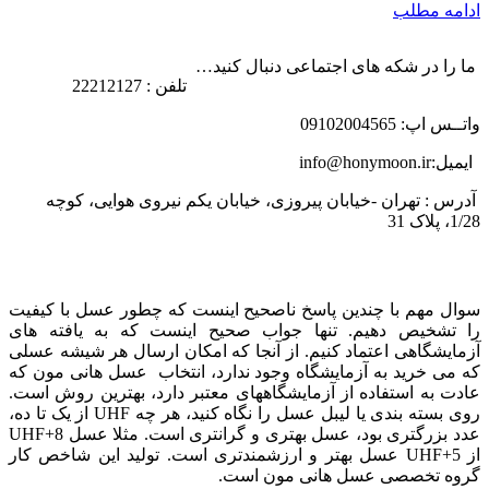
ادامه مطلب
ما را در شکه های اجتماعی دنبال کنید…
تلفن : 22212127
واتــس اپ: 09102004565
ایمیل:info@honymoon.ir
آدرس : تهران -خیابان پیروزی، خیابان یکم نیروی هوایی، کوچه
1/28، پلاک 31
درباره عسل طبیعی هانی مون
سوال مهم با چندین پاسخ ناصحیح اینست که چطور عسل با کیفیت
را تشخیص دهیم. تنها جواب صحیح اینست که به یافته های
آزمایشگاهی اعتماد کنیم. از آنجا که امکان ارسال هر شیشه عسلی
که می خرید به آزمایشگاه وجود ندارد، انتخاب عسل هانی مون که
عادت به استفاده از آزمایشگاههای معتبر دارد، بهترین روش است.
روی بسته بندی یا لیبل عسل را نگاه کنید، هر چه UHF از یک تا ده،
عدد بزرگتری بود، عسل بهتری و گرانتری است. مثلا عسل UHF+8
از UHF+5 عسل بهتر و ارزشمندتری است. تولید این شاخص کار
گروه تخصصی عسل هانی مون است.