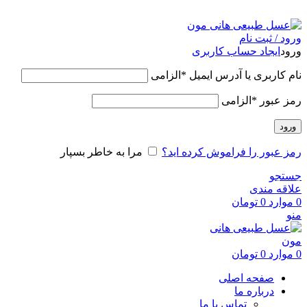
عسل طبیعی هانی مون، معیار عسل ایرانی
ورود / ثبت نام
ورود
ایجاد حساب کاربری
نام کاربری یا آدرس ایمیل
*
الزامی
رمز عبور
*
الزامی
ورود
رمز عبور را فراموش کرده اید؟
مرا به خاطر بسپار
جستجو
علاقه مندی
0
موارد
0
تومان
منو
0
موارد
0
تومان
صفحه اصلی
درباره ما
تماس با ما