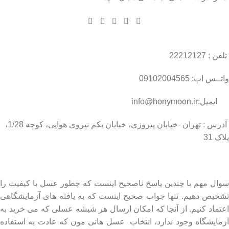
تلفن : 22212127
واتــس اپ: 09102004565
ایمیل:info@honymoon.ir
آدرس : تهران -خیابان پیروزی، خیابان یکم نیروی هوایی، کوچه 1/28،
پلاک 31
درباره عسل طبیعی هانی مون
سوال مهم با چندین پاسخ ناصحیح اینست که چطور عسل با کیفیت را
تشخیص دهیم. تنها جواب صحیح اینست که به یافته های آزمایشگاهی
اعتماد کنیم. از آنجا که امکان ارسال هر شیشه عسلی که می خرید به
آزمایشگاه وجود ندارد، انتخاب عسل هانی مون که عادت به استفاده