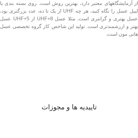
از آزمایشگاههای معتبر دارد، بهترین روش است. روی بسته بندی یا
لیبل عسل را نگاه کنید، هر چه UHF از یک تا ده، عدد بزرگتری بود،
عسل بهتری و گرانتری است. مثلا عسل UHF+8 از UHF+5 عسل
بهتر و ارزشمندتری است. تولید این شاخص کار گروه تخصصی عسل
هانی مون است.
لینک های مهم
- صفحه اصلی
- فروشگاه
- وبلاگ
- قوانین و مقررات
تاییدیه ها و مجوزات