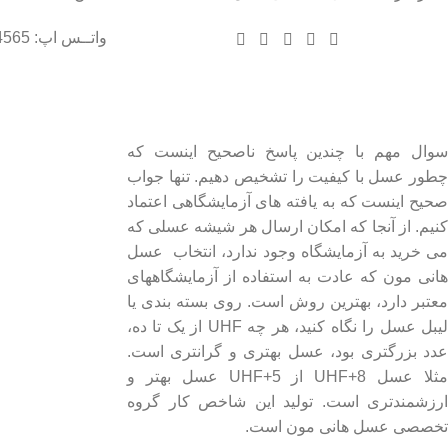
واتــس اپ: 09102004565
درباره عسل طبیعی هانی مون
لینک های مهم
- صفحه اصلی
سوال مهم با چندین پاسخ ناصحیح اینست که
چطور عسل با کیفیت را تشخیص دهیم. تنها جواب
- فروشگاه
صحیح اینست که به یافته های آزمایشگاهی اعتماد
- وبلاگ
کنیم. از آنجا که امکان ارسال هر شیشه عسلی که
- قوانین و مقررات
می خرید به آزمایشگاه وجود ندارد، انتخاب عسل
هانی مون که عادت به استفاده از آزمایشگاههای
معتبر دارد، بهترین روش است. روی بسته بندی یا
لیبل عسل را نگاه کنید، هر چه UHF از یک تا ده،
عدد بزرگتری بود، عسل بهتری و گرانتری است.
مثلا عسل UHF+8 از UHF+5 عسل بهتر و
ارزشمندتری است. تولید این شاخص کار گروه
تخصصی عسل هانی مون است.