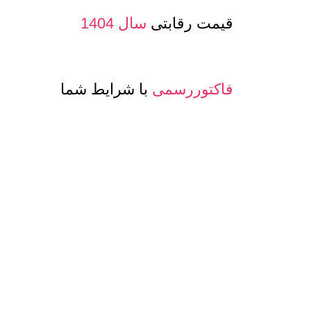
قیمت رقابتی
سال 1404
فاکتوررسمی
با شرایط شما
صدور پرفرما و اینویس
جهت صادرات
معرفی حساب بانکی ارزی
جهت مشتری
تنوع
کیفیت و مدلهای
عسل و بسته بن