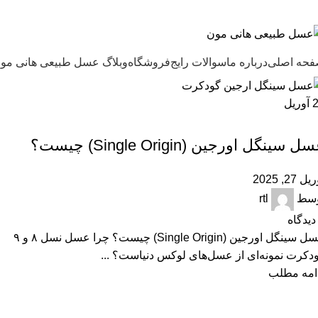
ل طبیعی هانی مون، معیار عسل ایرانی
حه اصلی
درباره ما
سوالات رایج
فروشگاه
وبلاگ عسل طبیعی هانی مو
آوریل
,
,
,
,
,
ARTICLES
FAQ
بهترین عسل ایران
عسل ارگانیک
عسل سینگل اورجین
مقالات علمی
ل سینگل اورجین (Single Origin) چیست؟
ل 27, 2025
وسط
rtl
دیدگاه
عسل سینگل اورجین (Single Origin) چیست؟ چرا عسل نسل ۸ و ۹
دکرت نمونه‌ای از عسل‌های لوکس دنیاست؟ ...
امه مطلب