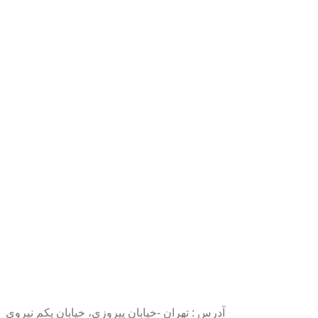
آدرس : تهران -خیابان پیروزی، خیابان یکم نیروی