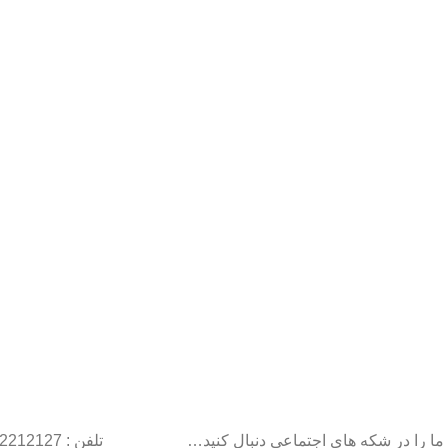
ما را در شکه های اجتماعی دنبال کنید…
تلفن : 22212127