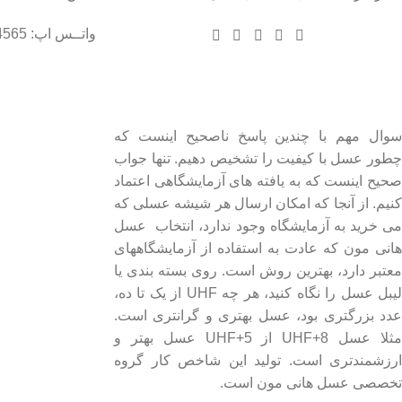
واتــس اپ: 09102004565
درباره عسل طبیعی هانی مون
لینک های مهم
- صفحه اصلی
سوال مهم با چندین پاسخ ناصحیح اینست که
چطور عسل با کیفیت را تشخیص دهیم. تنها جواب
- فروشگاه
صحیح اینست که به یافته های آزمایشگاهی اعتماد
- وبلاگ
کنیم. از آنجا که امکان ارسال هر شیشه عسلی که
- قوانین و مقررات
می خرید به آزمایشگاه وجود ندارد، انتخاب عسل
هانی مون که عادت به استفاده از آزمایشگاههای
معتبر دارد، بهترین روش است. روی بسته بندی یا
لیبل عسل را نگاه کنید، هر چه UHF از یک تا ده،
عدد بزرگتری بود، عسل بهتری و گرانتری است.
مثلا عسل UHF+8 از UHF+5 عسل بهتر و
ارزشمندتری است. تولید این شاخص کار گروه
تخصصی عسل هانی مون است.