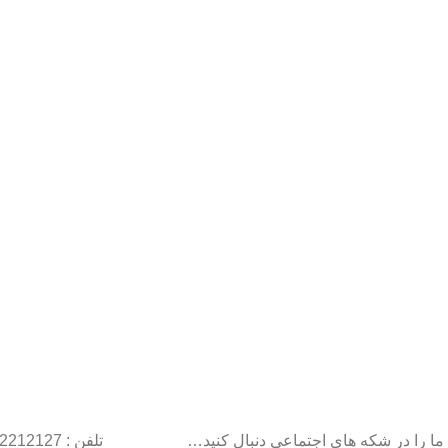
ما را در شکه های اجتماعی دنبال کنید…
تلفن : 22212127