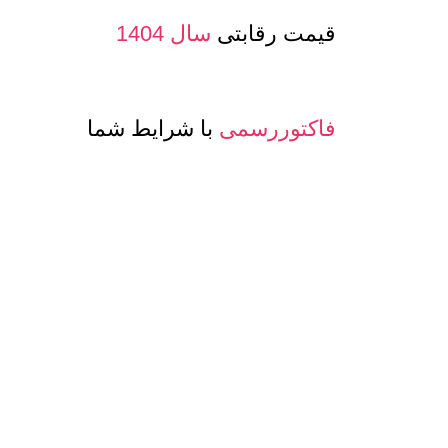
قیمت رقابتی
سال 1404
فاکتوررسمی
با شرایط شما
صدور پرفرما و اینویس
جهت صادرات
معرفی حساب بانکی ارزی
جهت مشتری
تنوع
کیفیت و مدلهای
عسل و بسته بن