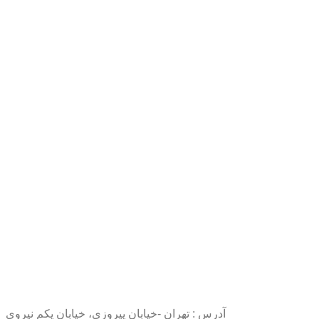
آدرس : تهران -خیابان پیروزی، خیابان یکم نیروی