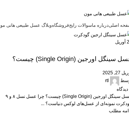
ل طبیعی هانی مون، معیار عسل ایرانی
حه اصلی
درباره ما
سوالات رایج
فروشگاه
وبلاگ عسل طبیعی هانی مو
آوریل
,
,
,
,
,
ARTICLES
FAQ
بهترین عسل ایران
عسل ارگانیک
عسل سینگل اورجین
مقالات علمی
ل سینگل اورجین (Single Origin) چیست؟
ل 27, 2025
وسط
rtl
دیدگاه
عسل سینگل اورجین (Single Origin) چیست؟ چرا عسل نسل ۸ و ۹
دکرت نمونه‌ای از عسل‌های لوکس دنیاست؟ ...
امه مطلب