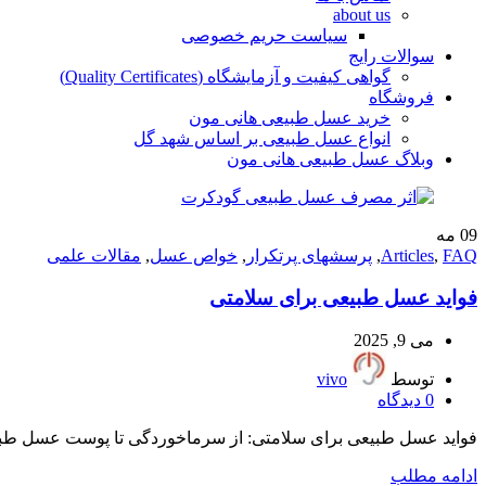
about us
سیاست حریم خصوصی
سوالات رایج
گواهی کیفیت و آزمایشگاه (Quality Certificates)
فروشگاه
خرید عسل طبیعی هانی مون
انواع عسل طبیعی بر اساس شهد گل
وبلاگ عسل طبیعی هانی مون
09
مه
FAQ
,
Articles
,
پرسشهای پرتکرار
,
خواص عسل
,
مقالات علمی
فواید عسل طبیعی برای سلامتی
می 9, 2025
توسط
vivo
0
دیدگاه
فواید عسل طبیعی برای سلامتی: از سرماخوردگی تا پوست عسل طبیعی 
ادامه مطلب