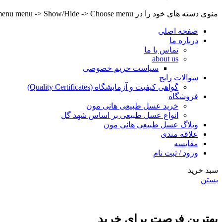
منوی دسته های خود را در Header builder -> Mobile -> Mobile menu menu -> Show/Hide -> Choose menu تنظیم کنید.
صفحه اصلی
درباره ما
تماس با ما
about us
سیاست حریم خصوصی
سوالات رایج
گواهی کیفیت و آزمایشگاه (Quality Certificates)
فروشگاه
خرید عسل طبیعی هانی مون
انواع عسل طبیعی بر اساس شهد گل
وبلاگ عسل طبیعی هانی مون
علاقه مندی
مقایسه
ورود / ثبت نام
سبد خرید
بستن
بهترین فرصت برای خرید