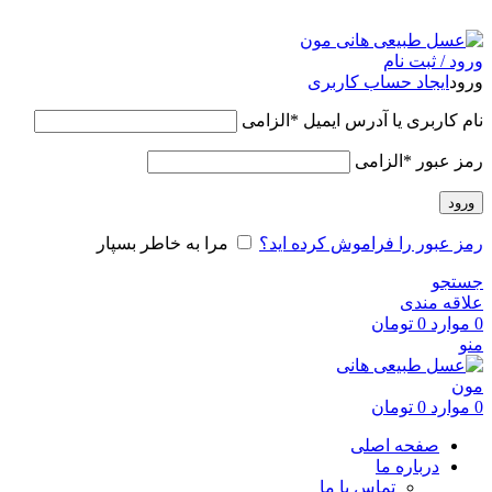
عسل طبیعی هانی مون، معیار عسل ایرانی
ورود / ثبت نام
ورود
ایجاد حساب کاربری
نام کاربری یا آدرس ایمیل
*
الزامی
رمز عبور
*
الزامی
ورود
رمز عبور را فراموش کرده اید؟
مرا به خاطر بسپار
جستجو
علاقه مندی
0
موارد
0
تومان
منو
0
موارد
0
تومان
صفحه اصلی
درباره ما
تماس با ما