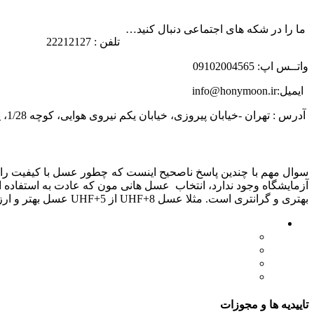
ما را در شکه های اجتماعی دنبال کنید…
تلفن : 22212127
واتــس اپ: 09102004565
ایمیل:info@honymoon.ir
آدرس : تهران -خیابان پیروزی، خیابان یکم نیروی هوایی، کوچه 1/28، پلاک 31
درباره عسل طبیعی هانی مون
سوال مهم با چندین پاسخ ناصحیح اینست که چطور عسل با کیفیت را ت
بهتری و گرانتری است. مثلا عسل UHF+8 از UHF+5 عسل بهتر و ارزشمندتری است. تولید این شاخص کار گروه تخصصی عسل هانی مون است.
لینک های مهم
- صفحه اصلی
- فروشگاه
- وبلاگ
- قوانین و مقررات
تاییدیه ها و مجوزات