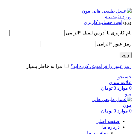
عسل طبیعی هانی مون، معیار عسل ایرانی
ورود / ثبت نام
ورود
ایجاد حساب کاربری
نام کاربری یا آدرس ایمیل
*
الزامی
رمز عبور
*
الزامی
ورود
رمز عبور را فراموش کرده اید؟
مرا به خاطر بسپار
جستجو
علاقه مندی
0
موارد
0
تومان
منو
0
موارد
0
تومان
صفحه اصلی
درباره ما
تماس با ما