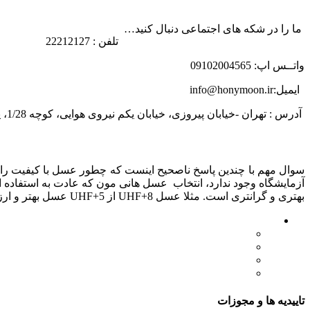
ما را در شکه های اجتماعی دنبال کنید…
تلفن : 22212127
واتــس اپ: 09102004565
ایمیل:info@honymoon.ir
آدرس : تهران -خیابان پیروزی، خیابان یکم نیروی هوایی، کوچه 1/28، پلاک 31
درباره عسل طبیعی هانی مون
سوال مهم با چندین پاسخ ناصحیح اینست که چطور عسل با کیفیت را ت
بهتری و گرانتری است. مثلا عسل UHF+8 از UHF+5 عسل بهتر و ارزشمندتری است. تولید این شاخص کار گروه تخصصی عسل هانی مون است.
لینک های مهم
- صفحه اصلی
- فروشگاه
- وبلاگ
- قوانین و مقررات
تاییدیه ها و مجوزات