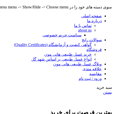
منوی دسته های خود را در Header builder -> Mobile -> Mobile menu menu -> Show/Hide -> Choose menu تنظیم کنید.
صفحه اصلی
درباره ما
تماس با ما
about us
سیاست حریم خصوصی
سوالات رایج
گواهی کیفیت و آزمایشگاه (Quality Certificates)
فروشگاه
خرید عسل طبیعی هانی مون
انواع عسل طبیعی بر اساس شهد گل
وبلاگ عسل طبیعی هانی مون
علاقه مندی
مقایسه
ورود / ثبت نام
سبد خرید
بستن
بهترین فرصت برای خرید