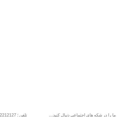
ما را در شکه های اجتماعی دنبال کنید…
تلفن : 22212127