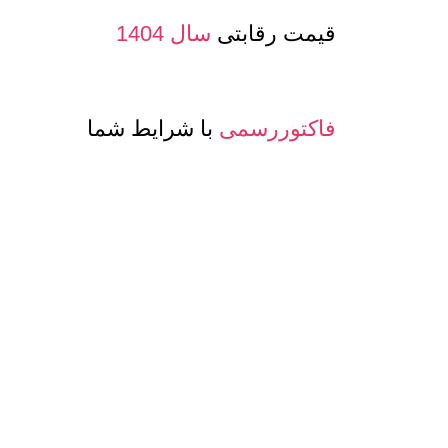
قیمت رقابتی
سال 1404
فاکتوررسمی
با شرایط شما
صدور پرفرما و اینویس
جهت صادرات
معرفی حساب بانکی ارزی
جهت مشتری
تنوع
کیفیت و مدلهای
عسل و بسته بن