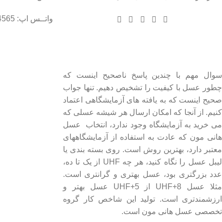
واتــس اپ: 09102004565
درباره عسل طبیعی هانی مون
لینک های مهم
- صفحه اصلی
سوال مهم با چندین پاسخ ناصحیح اینست که
چطور عسل با کیفیت را تشخیص دهیم. تنها جواب
- فروشگاه
صحیح اینست که به یافته های آزمایشگاهی اعتماد
- وبلاگ
کنیم. از آنجا که امکان ارسال هر شیشه عسلی که
- قوانین و مقررات
می خرید به آزمایشگاه وجود ندارد، انتخاب عسل
هانی مون که عادت به استفاده از آزمایشگاههای
معتبر دارد، بهترین روش است. روی بسته بندی یا
لیبل عسل را نگاه کنید، هر چه UHF از یک تا ده،
عدد بزرگتری بود، عسل بهتری و گرانتری است.
مثلا عسل UHF+8 از UHF+5 عسل بهتر و
ارزشمندتری است. تولید این شاخص کار گروه
تخصصی عسل هانی مون است.