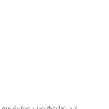
آدرس : تهران -خیابان پیروزی، خیابان یکم نیروی