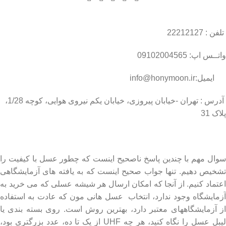
تلفن : 22212127
واتــس اپ: 09102004565
ایمیل:info@honymoon.ir
آدرس : تهران -خیابان پیروزی، خیابان یکم نیروی هوایی، کوچه 1/28،
پلاک 31
درباره عسل طبیعی هانی مون
سوال مهم با چندین پاسخ ناصحیح اینست که چطور عسل با کیفیت را
تشخیص دهیم. تنها جواب صحیح اینست که به یافته های آزمایشگاهی
اعتماد کنیم. از آنجا که امکان ارسال هر شیشه عسلی که می خرید به
آزمایشگاه وجود ندارد، انتخاب عسل هانی مون که عادت به استفاده
از آزمایشگاههای معتبر دارد، بهترین روش است. روی بسته بندی یا
لیبل عسل را نگاه کنید، هر چه UHF از یک تا ده، عدد بزرگتری بود،