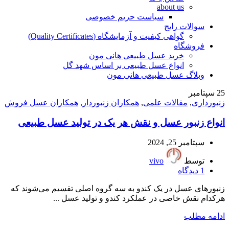
about us
سیاست حریم خصوصی
سوالات رایج
گواهی کیفیت و آزمایشگاه (Quality Certificates)
فروشگاه
خرید عسل طبیعی هانی مون
انواع عسل طبیعی بر اساس شهد گل
وبلاگ عسل طبیعی هانی مون
25
سپتامبر
زنبورداری
,
مقالات علمی
,
همکاران زنبوردار
,
همکاران عسل فروش
انواع زنبور عسل و نقش هر یک در تولید عسل طبیعی
سپتامبر 25, 2024
توسط
vivo
1
دیدگاه
زنبورهای عسل در یک کندو به سه گروه اصلی تقسیم می‌شوند که
هرکدام نقش خاصی در عملکرد کندو و تولید عسل ...
ادامه مطلب