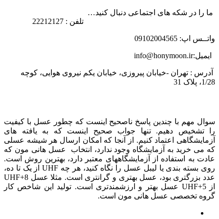
ما را در شکه های اجتماعی دنبال کنید…
تلفن : 22212127
واتــس اپ: 09102004565
ایمیل:info@honymoon.ir
آدرس : تهران -خیابان پیروزی، خیابان یکم نیروی هوایی، کوچه
1/28، پلاک 31
درباره عسل طبیعی هانی مون
سوال مهم با چندین پاسخ ناصحیح اینست که چطور عسل با کیفیت
را تشخیص دهیم. تنها جواب صحیح اینست که به یافته های
آزمایشگاهی اعتماد کنیم. از آنجا که امکان ارسال هر شیشه عسلی
که می خرید به آزمایشگاه وجود ندارد، انتخاب عسل هانی مون که
عادت به استفاده از آزمایشگاههای معتبر دارد، بهترین روش است.
روی بسته بندی یا لیبل عسل را نگاه کنید، هر چه UHF از یک تا ده،
عدد بزرگتری بود، عسل بهتری و گرانتری است. مثلا عسل UHF+8
از UHF+5 عسل بهتر و ارزشمندتری است. تولید این شاخص کار
گروه تخصصی عسل هانی مون است.
لینک های مهم