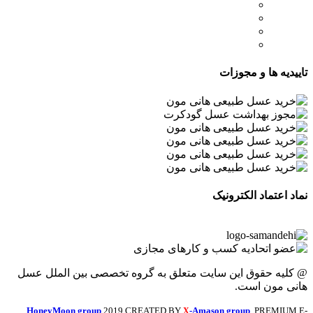
- صفحه اصلی
- فروشگاه
- وبلاگ
- قوانین و مقررات
تاییدیه ها و مجوزات
نماد اعتماد الکترونیک
@ کلیه حقوق این سایت متعلق به گروه تخصصی بین الملل عسل
هانی مون است.
HoneyMoon group
2019 CREATED BY
-Amason group
. PREMIUM E-
X