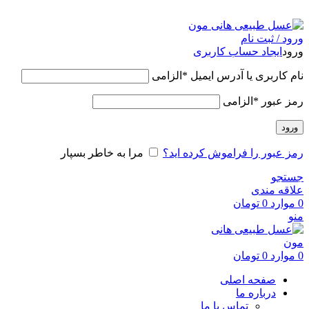
عسل طبیعی هانی مون، معیار عسل ایرانی
ورود / ثبت نام
ورود
ایجاد حساب کاربری
نام کاربری یا آدرس ایمیل
*
الزامی
رمز عبور
*
الزامی
ورود
رمز عبور را فراموش کرده اید؟
مرا به خاطر بسپار
جستجو
علاقه مندی
0
موارد
0
تومان
منو
0
موارد
0
تومان
صفحه اصلی
درباره ما
تماس با ما