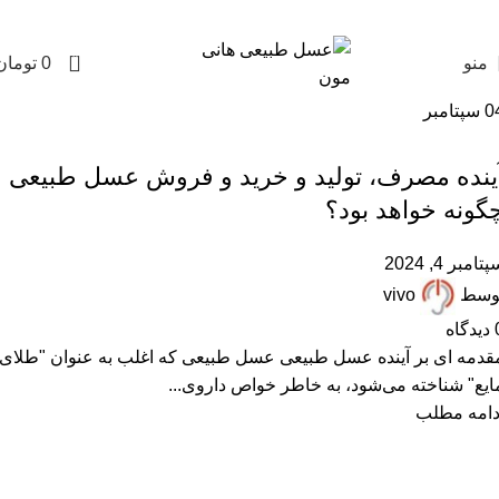
0
منو
0
تومان
0
سپتامبر
,
,
,
,
,
ARTICLES
FAQ
پرسشهای پرتکرار
مقالات علمی
همکاران زنبوردار
همکاران عسل فروش
ینده مصرف، تولید و خرید و فروش عسل طبیعی
گونه خواهد بود؟
تامبر 4, 2024
وسط
vivo
دیدگاه
قدمه ای بر آینده عسل طبیعی عسل طبیعی که اغلب به عنوان "طلای
ایع" شناخته می‌شود، به خاطر خواص داروی...
دامه مطلب