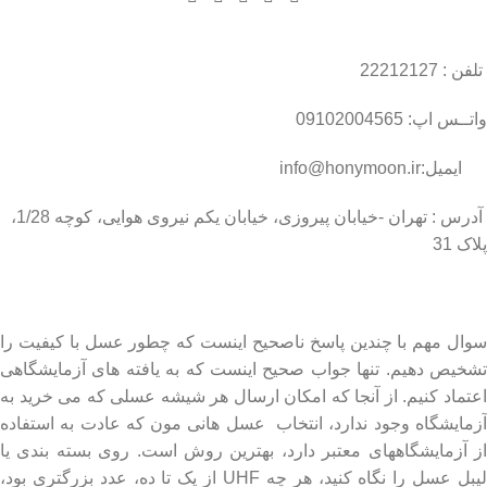
تلفن : 22212127
واتــس اپ: 09102004565
ایمیل:info@honymoon.ir
آدرس : تهران -خیابان پیروزی، خیابان یکم نیروی هوایی، کوچه 1/28،
پلاک 31
درباره عسل طبیعی هانی مون
سوال مهم با چندین پاسخ ناصحیح اینست که چطور عسل با کیفیت را
تشخیص دهیم. تنها جواب صحیح اینست که به یافته های آزمایشگاهی
اعتماد کنیم. از آنجا که امکان ارسال هر شیشه عسلی که می خرید به
آزمایشگاه وجود ندارد، انتخاب عسل هانی مون که عادت به استفاده
از آزمایشگاههای معتبر دارد، بهترین روش است. روی بسته بندی یا
لیبل عسل را نگاه کنید، هر چه UHF از یک تا ده، عدد بزرگتری بود،