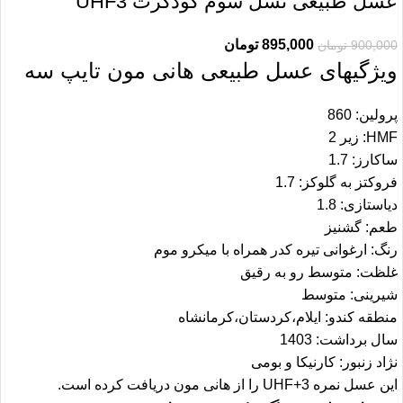
عسل طبیعی نسل سوم گودکرت UHF3
895,000
تومان
900,000
تومان
ویژگیهای عسل طبیعی هانی مون تایپ سه
پرولین: 860
HMF: زیر 2
ساکارز: 1.7
فروکتز به گلوکز: 1.7
دیاستازی: 1.8
طعم: گشنیز
رنگ: ارغوانی تیره کدر همراه با میکرو موم
غلظت: متوسط رو به رقیق
شیرینی: متوسط
منطقه کندو: ایلام،کردستان،کرمانشاه
سال برداشت: 1403
نژاد زنبور: کارنیکا و بومی
این عسل نمره UHF+3 را از هانی مون دریافت کرده است.