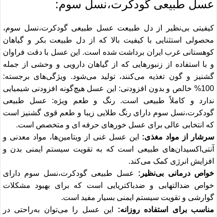
عسل طبیعی گودکرت
،نسل سوم:
کیفیتی بی‌نظیر از دل طبیعت عسل طبیعی گودکرت،نسل سوم،
محصولی استثنایی با کیفیت بالا که از دل طبیعت بکر و گیاهان
کوهستانی غرب ایران برداشت شده است. این
عسل
با دقت فراوان
و با استفاده از زنبورهایی که از گیاهان دارویی و وحشی از جمله
گشنیز
و گون تغذیه می‌کنند، تولید می‌شود. ویژگی‌های برجسته:
100% خالص و بدون افزودنی: این
عسل
هیچ‌گونه افزودنی شیمیایی
ندارد و کاملاً طبیعی است. رنگ و طعم ویژه:
عسل طبیعی
گودکرت
،نسل سوم دارای رنگ طلایی زیبا و طعم قوی گشنیز است
که انتخابی عالی برای عسل خورهای حرفه ای و متخصص است.
سرشار از مواد مغذی:
این عسل غنی از ویتامین‌ها، مواد معدنی و
آنتی‌اکسیدان‌های طبیعی است که به تقویت سیستم ایمنی بدن و
افزایش انرژی کمک می‌کند.
خواص درمانی بی‌نظیر:
عسل طبیعی گودکرت،نسل سوم دارای
خواص ضدالتهابی و ضدباکتریایی است که برای بهبود مشکلات
گوارشی و تقویت سیستم ایمنی بسیار مفید است.
مناسب برای استفاده روزانه:
این عسل را می‌توان به‌راحتی در