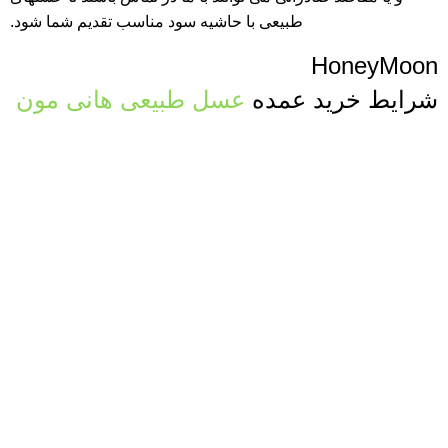
طبیعی با حاشیه سود مناسب تقدیم شما شود.
HoneyMoon
شرایط خرید عمده
عسل طبیعی هانی مون
قیمت رقابتی
سال 1404
فاکتوررسمی
با شرایط شما
صدور پرفرما و اینویس
جهت صادرات عسل