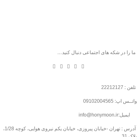
ما را در شکه های اجتماعی دنبال کنید…
تلفن : 22212127
واتــس اپ: 09102004565
ایمیل:info@honymoon.ir
آدرس : تهران -خیابان پیروزی، خیابان یکم نیروی هوایی، کوچه 1/28،
پلاک 31