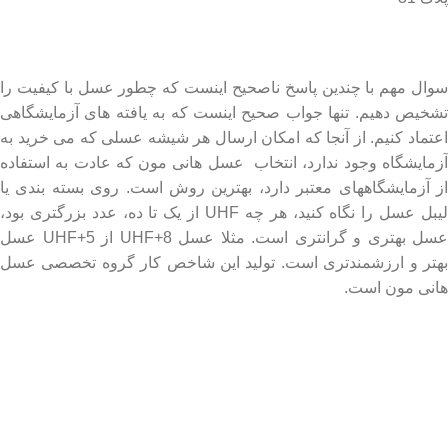
درباره عسل طبیعی هانی مون
سوال مهم با چندین پاسخ ناصحیح اینست که چطور عسل با کیفیت را
تشخیص دهیم. تنها جواب صحیح اینست که به یافته های آزمایشگاهی
اعتماد کنیم. از آنجا که امکان ارسال هر شیشه عسلی که می خرید به
آزمایشگاه وجود ندارد، انتخاب عسل هانی مون که عادت به استفاده
از آزمایشگاههای معتبر دارد، بهترین روش است. روی بسته بندی یا
لیبل عسل را نگاه کنید، هر چه UHF از یک تا ده، عدد بزرگتری بود،
عسل بهتری و گرانتری است. مثلا عسل UHF+8 از UHF+5 عسل
بهتر و ارزشمندتری است. تولید این شاخص کار گروه تخصصی عسل
هانی مون است.
لینک های مهم
- صفحه اصلی
- فروشگاه
- وبلاگ