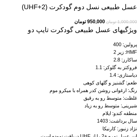
عسل طبیعی نسل دوم گودکرت (UHF+2)
950,000
تومان
1,000,000
تومان
ویژگیهای عسل طبیعی گودکرت تایپ دو
پرولین: 400
HMF: زیر 2
ساکارز: 2.8
فروکتز به گلوکز: 1.1
دیاستازی: 1.4
طعم: گشنیز و گلهای کوهی
رنگ: ارغوانی روشن کدر همراه با میکرو موم
غلظت: متوسط رو به رقیق
شیرینی: متوسط رو به زیاد
منطقه کندو: ایلام
سال برداشت: 1403
نژاد زنبور: کارنیکا
این عسل نمره +2 را از UHF دریافت نموده است.