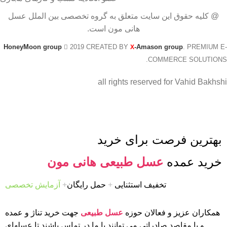
@ کلیه حقوق این سایت متعلق به گروه تخصصی بین الملل عسل
هانی مون است.
HoneyMoon group
2019 CREATED BY
-Amason group
. PREMIUM E-
X
COMMERCE SOLUTIONS.
all rights reserved for Vahid Bakhshi
بهترین فرصت برای خرید
خرید عمده
عسل طبیعی هانی مون
تخفیف استثنایی
+
حمل رایگان
+
آزمایش تخصصی
همکاران عزیز و فعالان حوزه
عسل طبیعی
جهت خرید تناژ و عمده
و یا مقاصد صادراتی می توانند با ما در تماس باشند تا عسلهای