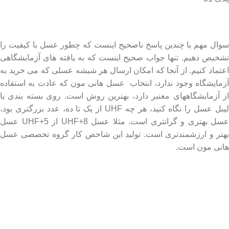
درباره عسل طبیعی هانی مون
سوال مهم با چندین پاسخ ناصحیح اینست که چطور عسل با کیفیت را
تشخیص دهیم. تنها جواب صحیح اینست که به یافته های آزمایشگاهی
اعتماد کنیم. از آنجا که امکان ارسال هر شیشه عسلی که می خرید به
آزمایشگاه وجود ندارد، انتخاب عسل هانی مون که عادت به استفاده
از آزمایشگاههای معتبر دارد، بهترین روش است. روی بسته بندی یا
لیبل عسل را نگاه کنید، هر چه UHF از یک تا ده، عدد بزرگتری بود،
عسل بهتری و گرانتری است. مثلا عسل UHF+8 از UHF+5 عسل
بهتر و ارزشمندتری است. تولید این شاخص کار گروه تخصصی عسل
هانی مون است.
لینک های مهم
- صفحه اصلی
- فروشگاه
- وبلاگ