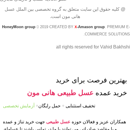
@ کلیه حقوق این سایت متعلق به گروه تخصصی بین الملل عسل
هانی مون است.
HoneyMoon group
2019 CREATED BY
-Amason group
. PREMIUM E-
X
COMMERCE SOLUTIONS.
all rights reserved for Vahid Bakhshi
بهترین فرصت برای خرید
خرید عمده
عسل طبیعی هانی مون
تخفیف استثنایی
+
حمل رایگان
+
آزمایش تخصصی
همکاران عزیز و فعالان حوزه
عسل طبیعی
جهت خرید تناژ و عمده
و یا مقاصد صادراتی می توانند با ما در تماس باشند تا عسلهای