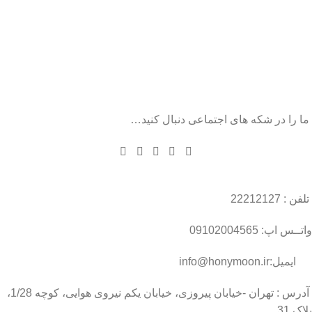
ما را در شکه های اجتماعی دنبال کنید…
تلفن : 22212127
واتــس اپ: 09102004565
ایمیل:info@honymoon.ir
آدرس : تهران -خیابان پیروزی، خیابان یکم نیروی هوایی، کوچه 1/28،
پلاک 31