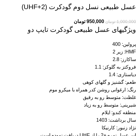
عسل طبیعی نسل دوم گودکرت (UHF+2)
950,000
تومان
1,000,000
تومان
ویژگیهای عسل طبیعی گودکرت تایپ دو
پرولین: 400
HMF: زیر 2
ساکارز: 2.8
فروکتز به گلوکز: 1.1
دیاستازی: 1.4
طعم: گشنیز و گلهای کوهی
رنگ: ارغوانی روشن کدر همراه با میکرو موم
غلظت: متوسط رو به رقیق
شیرینی: متوسط رو به زیاد
منطقه کندو: ایلام
سال برداشت: 1403
نژاد زنبور: کارنیکا
این عسل نمره +2 را از UHF دریافت نموده است.