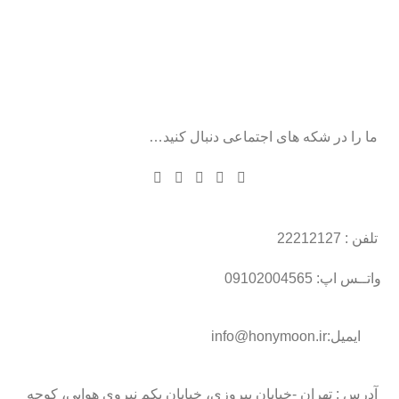
ما را در شکه های اجتماعی دنبال کنید…
تلفن : 22212127
واتــس اپ: 09102004565
ایمیل:info@honymoon.ir
آدرس : تهران -خیابان پیروزی، خیابان یکم نیروی هوایی، کوچه