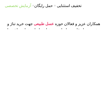
تخفیف استثنایی
+
حمل رایگان
+
آزمایش تخصصی
همکاران عزیز و فعالان حوزه
عسل طبیعی
جهت خرید تناژ و
عمده و یا مقاصد صادراتی می توانند با ما در تماس باشند تا
عسلهای طبیعی با حاشیه سود مناسب تقدیم شما شود.
HoneyMoon
شرایط خرید عمده
عسل طبیعی هانی
مون
قیمت رقابتی
سال 1404
فاکتوررسمی
با شرایط شما