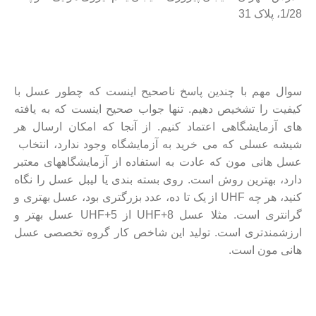
1/28، پلاک 31
درباره عسل طبیعی هانی مون
سوال مهم با چندین پاسخ ناصحیح اینست که چطور عسل با
کیفیت را تشخیص دهیم. تنها جواب صحیح اینست که به یافته
های آزمایشگاهی اعتماد کنیم. از آنجا که امکان ارسال هر
شیشه عسلی که می خرید به آزمایشگاه وجود ندارد، انتخاب
عسل هانی مون که عادت به استفاده از آزمایشگاههای معتبر
دارد، بهترین روش است. روی بسته بندی یا لیبل عسل را نگاه
کنید، هر چه UHF از یک تا ده، عدد بزرگتری بود، عسل بهتری و
گرانتری است. مثلا عسل UHF+8 از UHF+5 عسل بهتر و
ارزشمندتری است. تولید این شاخص کار گروه تخصصی عسل
هانی مون است.
لینک های مهم