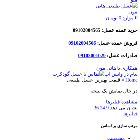
0
موارد
0
تومان
خرید عمده عسل: 09102004565
فروش عمده عسل:
09102004566
صادرات عسل:
029
09102001
همکاری با هانی مون
پیام در واتس اپ
Home
»
قیمت بهترین عسل طبیعی
در حال نمایش یک نتیجه
مشاهده فیلترها
نشان می دهد
9
24
36
فیلترها
مرتب سازی بر اساس
محبوبیت