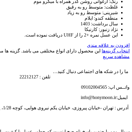
رنگ: ارغوانی روشن کدر همراه با میکرو موم
غلظت: متوسط رو به رقیق
شیرینی: متوسط رو به زیاد
منطقه کندو: ایلام
سال برداشت: 1403
نژاد زنبور: کارنیکا
این عسل نمره +2 را از UHF دریافت نموده است.
افزودن به علاقه مندی
انتخاب گزینه‌ها
این محصول دارای انواع مختلفی می باشد. گزینه ها
مشاهده سریع
ما را در شکه های اجتماعی دنبال کنید…
تلفن : 22212127
واتــس اپ: 09102004565
ایمیل:info@honymoon.ir
آدرس : تهران -خیابان پیروزی، خیابان یکم نیروی هوایی، کوچه 1/28، پلاک 31
درباره عسل طبیعی هانی مون
سوال مهم با چندین پاسخ ناصحیح اینست که چطور عسل با کیفیت را ت