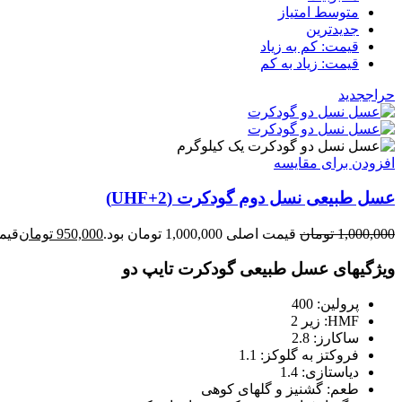
متوسط امتیاز
جدیدترین
قیمت: کم به زیاد
قیمت: زیاد به کم
حراج
جدید
یک کیلوگرم
افزودن برای مقایسه
عسل طبیعی نسل دوم گودکرت (UHF+2)
1,000,000
تومان
قیمت اصلی 1,000,000 تومان بود.
950,000
تومان
قیمت فعل
ویژگیهای عسل طبیعی گودکرت تایپ دو
پرولین: 400
HMF: زیر 2
ساکارز: 2.8
فروکتز به گلوکز: 1.1
دیاستازی: 1.4
طعم: گشنیز و گلهای کوهی