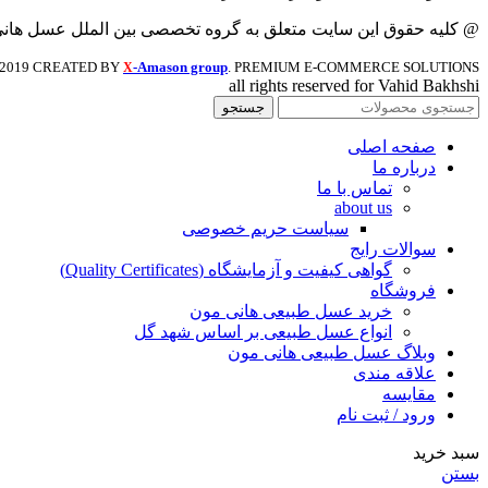
@ کلیه حقوق این سایت متعلق به گروه تخصصی بین الملل عسل هان
2019 CREATED BY
-Amason group
. PREMIUM E-COMMERCE SOLUTIONS.
X
all rights reserved for Vahid Bakhshi
جستجو
صفحه اصلی
درباره ما
تماس با ما
about us
سیاست حریم خصوصی
سوالات رایج
گواهی کیفیت و آزمایشگاه (Quality Certificates)
فروشگاه
خرید عسل طبیعی هانی مون
انواع عسل طبیعی بر اساس شهد گل
وبلاگ عسل طبیعی هانی مون
علاقه مندی
مقایسه
ورود / ثبت نام
سبد خرید
بستن