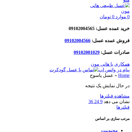
0
موارد
0
تومان
خرید عمده عسل: 09102004565
فروش عمده عسل:
09102004566
صادرات عسل:
029
09102001
همکاری با هانی مون
پیام در واتس اپ
Home
»
عسل یاسوج
در حال نمایش یک نتیجه
مشاهده فیلترها
نشان می دهد
9
24
36
فیلترها
مرتب سازی بر اساس
محبوبیت