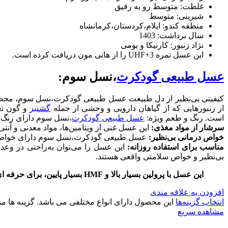
غلظت: متوسط رو به رقیق
شیرینی: متوسط
منطقه کندو: ایلام،کردستان،کرمانشاه
سال برداشت: 1403
نژاد زنبور: کارنیکا و بومی
این عسل نمره UHF+3 را از هانی مون دریافت کرده است.
عسل طبیعی گودکرت
،نسل سوم:
کیفیتی بی‌نظیر از دل طبیعت عسل طبیعی گودکرت،نسل سوم، محصولی
از زنبورهایی که از گیاهان دارویی و وحشی از جمله
گشنیز
و گون تغذیه م
است. رنگ و طعم ویژه:
عسل طبیعی گودکرت
،نسل سوم دارای رنگ 
سرشار از مواد مغذی:
این عسل غنی از ویتامین‌ها، مواد معدنی و آن
خواص درمانی بی‌نظیر:
عسل طبیعی گودکرت،نسل سوم دارای خواص ضدا
مناسب برای استفاده روزانه:
این عسل را می‌توان به‌راحتی در وعد
بی‌نظیر و خواص سلامتی واقعی هستند.
این عسل با پرولین بسیار بالا و HMF بسیار پایین، برای حرفه ای های عسل و کسانی که بدنبال عسل طبیعی خاص با خواص طبی هستند، گزینه ای قابل اعتماد است.
افزودن به علاقه مندی
انتخاب گزینه‌ها
این محصول دارای انواع مختلفی می باشد. گزینه ها
مشاهده سریع