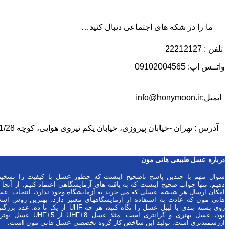
ما را در شکه های اجتماعی دنبال کنید…
تلفن : 22212127
واتــس اپ: 09102004565
ایمیل:info@honymoon.ir
آدرس : تهران -خیابان پیروزی، خیابان یکم نیروی هوایی، کوچه 1/28، پلاک 31
درباره عسل طبیعی هانی مون
سوال مهم با چندین پاسخ ناصحیح اینست که چطور عسل با کیفیت را تشخی
دهیم. تنها جواب صحیح اینست که به یافته های آزمایشگاهی اعتماد کنیم. از آنجا 
امکان ارسال هر شیشه عسلی که می خرید به آزمایشگاه وجود ندارد، انتخاب ع
هانی مون که عادت به استفاده از آزمایشگاههای معتبر دارد، بهترین روش اس
روی بسته بندی یا لیبل عسل را نگاه کنید، هر چه UHF از یک تا ده، عدد ب
بود، عسل بهتری و گرانتری است. مثلا عسل UHF+8 از UHF+5
ارزشمندتری است. تولید این شاخص کار گروه تخصصی عسل هانی مون است.