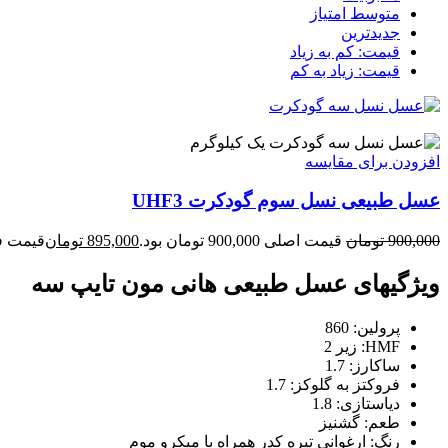
متوسط امتیاز
جدیدترین
قیمت: کم به زیاد
قیمت: زیاد به کم
یک کیلوگرم
افزودن برای مقایسه
عسل طبیعی نسل سوم گودکرت UHF3
900,000
تومان
قیمت اصلی 900,000 تومان بود.
895,000
تومان
قیمت فعلی 95,000
ویژگیهای عسل طبیعی هانی مون تایپ سه
پرولین: 860
HMF: زیر 2
ساکارز: 1.7
فروکتز به گلوکز: 1.7
دیاستازی: 1.8
طعم: گشنیز
رنگ: ارغوانی تیره کدر همراه با میکرو موم