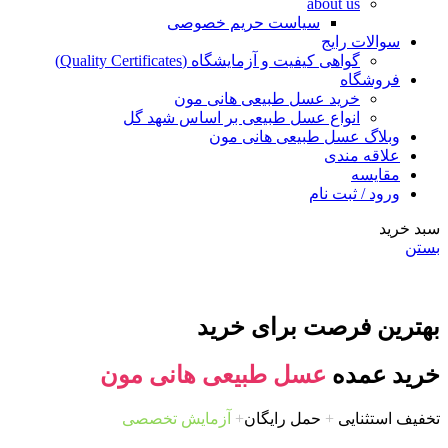
about us
سیاست حریم خصوصی
سوالات رایج
گواهی کیفیت و آزمایشگاه (Quality Certificates)
فروشگاه
خرید عسل طبیعی هانی مون
انواع عسل طبیعی بر اساس شهد گل
وبلاگ عسل طبیعی هانی مون
علاقه مندی
مقایسه
ورود / ثبت نام
سبد خرید
بستن
بهترین فرصت برای خرید
خرید عمده
عسل طبیعی هانی مون
تخفیف استثنایی
+
حمل رایگان
+
آزمایش تخصصی