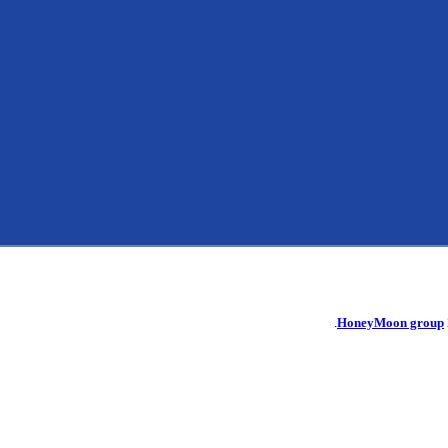
ی مون است.
HoneyMoon group