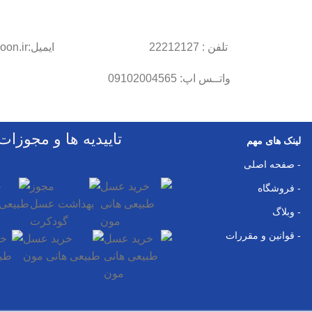
تلفن : 22212127
ایمیل:info@honymoon.ir
واتــس اپ: 09102004565
تاییدیه ها و مجوزات
لینک های مهم
- صفحه اصلی
- فروشگاه
- وبلاگ
- قوانین و مقررات