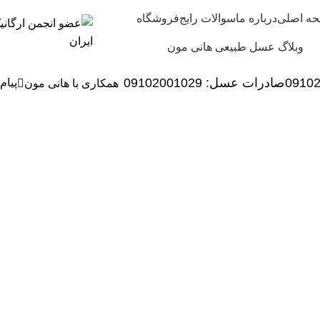
ه اصلی
درباره ما
سوالات رایج
فروشگاه
وبلاگ عسل طبیعی هانی مون
0910
صادرات عسل:
029
09102001
پیام
همکاری با هانی مون