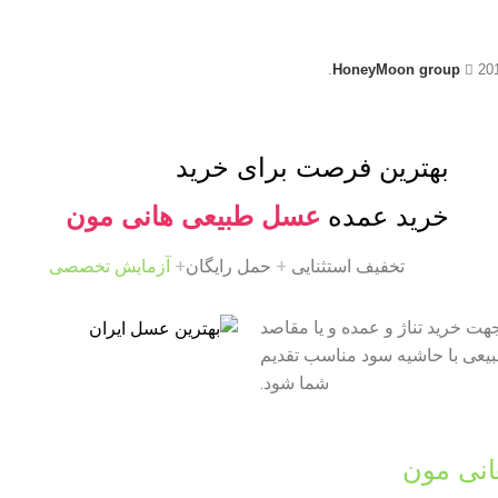
ه حقوق این سایت متعلق به گروه تخصصی بین الملل عسل هانی مون 
HoneyMoon group
20
بهترین فرصت برای خرید
خرید عمده
عسل طبیعی هانی مون
تخفیف استثنایی
+
حمل رایگان
+
آزمایش تخصصی
ت خرید تناژ و عمده و یا مقاصد
طبیعی با حاشیه سود مناسب تقدیم
شما شود.
نی مون