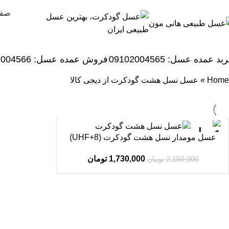
صفح
ید عمده عسل: 09102004565
فروش عمده عسل:
2004566
Home
»
عسل نسل هشت گودکرت از دیجی کالا
حراج
عسل مومدار نسل هشت گودکرت (UHF+8)
1,730,000
تومان
2,150,000
تومان