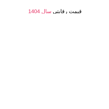
قیمت رقابتی
سال 1404
فاکتوررسمی
با شرایط شما
صدور پرفرما و اینویس
جهت صادرات
معرفی حساب بانکی ارزی
جهت مشتری
تنوع
کیفیت و مدلهای
عسل و بسته بن