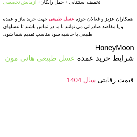
تخفیف استثنایی
+
حمل رایگان
+
آزمایش تخصصی
همکاران عزیز و فعالان حوزه
عسل طبیعی
جهت خرید تناژ و عمده
و یا مقاصد صادراتی می توانند با ما در تماس باشند تا عسلهای
طبیعی با حاشیه سود مناسب تقدیم شما شود.
HoneyMoon
شرایط خرید عمده
عسل طبیعی هانی مون
قیمت رقابتی
سال 1404
فاکتوررسمی
با شرایط شما