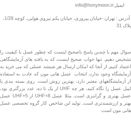
ایمیل:info@honymoon.ir
آدرس : تهران -خیابان پیروزی، خیابان یکم نیروی هوایی، کوچه 1/28،
پلاک 31
درباره عسل طبیعی هانی مون
سوال مهم با چندین پاسخ ناصحیح اینست که چطور عسل با کیفیت را
تشخیص دهیم. تنها جواب صحیح اینست که به یافته های آزمایشگاهی
اعتماد کنیم. از آنجا که امکان ارسال هر شیشه عسلی که می خرید به
آزمایشگاه وجود ندارد، انتخاب عسل هانی مون که عادت به استفاده
از آزمایشگاههای معتبر دارد، بهترین روش است. روی بسته بندی یا
لیبل عسل را نگاه کنید، هر چه UHF از یک تا ده، عدد بزرگتری بود،
عسل بهتری و گرانتری است. مثلا عسل UHF+8 از UHF+5 عسل
بهتر و ارزشمندتری است. تولید این شاخص کار گروه تخصصی عسل
هانی مون است.
لینک های مهم