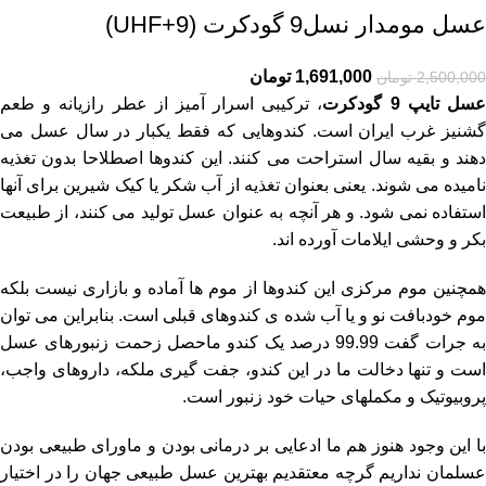
عسل مومدار نسل9 گودکرت (UHF+9)
1,691,000
تومان
2,500,000
تومان
سل تایپ 9 گودکرت
، ترکیبی اسرار آمیز از عطر رازیانه و طعم
گشنیز غرب ایران است. کندوهایی که فقط یکبار در سال عسل می
دهند و بقیه سال استراحت می کنند. این کندوها اصطلاحا بدون تغذیه
نامیده می شوند. یعنی بعنوان تغذیه از آب شکر یا کیک شیرین برای آنها
استفاده نمی شود. و هر آنچه به عنوان عسل تولید می کنند، از طبیعت
بکر و وحشی ایلامات آورده اند.
همچنین موم مرکزی این کندوها از موم ها آماده و بازاری نیست بلکه
موم خودبافت نو و یا آب شده ی کندوهای قبلی است. بنابراین می توان
به جرات گفت 99.99 درصد یک کندو ماحصل زحمت زنبورهای عسل
است و تنها دخالت ما در این کندو، جفت گیری ملکه، داروهای واجب،
پروبیوتیک و مکملهای حیات خود زنبور است.
با این وجود هنوز هم ما ادعایی بر درمانی بودن و ماورای طبیعی بودن
عسلمان نداریم گرچه معتقدیم بهترین عسل طبیعی جهان را در اختیار