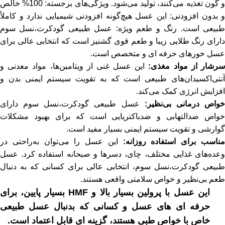
و گون تغذیه می‌کنند، تولید می‌شود. ویژگی‌های برجسته: 100% خالص
و بدون افزودنی: این
عسل
هیچ‌گونه افزودنی شیمیایی ندارد و کاملاً
بیعی است. رنگ و طعم ویژه:
عسل طبیعی گودکرت
،نسل سوم
دارای رنگ طلایی زیبا و طعم قوی گشنیز است که انتخابی عالی برای
عسل خورهای حرفه ای و متخصص است.
رشار از مواد مغذی:
این عسل غنی از ویتامین‌ها، مواد معدنی و
آنتی‌اکسیدان‌های طبیعی است که به تقویت سیستم ایمنی بدن و
افزایش انرژی کمک می‌کند.
واص درمانی بی‌نظیر:
عسل طبیعی گودکرت،نسل سوم دارای
خواص ضدالتهابی و ضدباکتریایی است که برای بهبود مشکلات
گوارشی و تقویت سیستم ایمنی بسیار مفید است.
ناسب برای استفاده روزانه:
این عسل را می‌توان به‌راحتی در
وعده‌های غذایی مختلف، چای، دسرها و صبحانه استفاده کرد. عسل
طبیعی گودکرت،نسل سوم، انتخابی عالی برای کسانی که به دنبال
طعم بی‌نظیر و خواص سلامتی واقعی هستند.
این عسل با پرولین بسیار بالا و HMF بسیار پایین، برای
حرفه ای های عسل و کسانی که بدنبال عسل طبیعی
خاص با خواص طبی هستند، گزینه ای قابل اعتماد است.