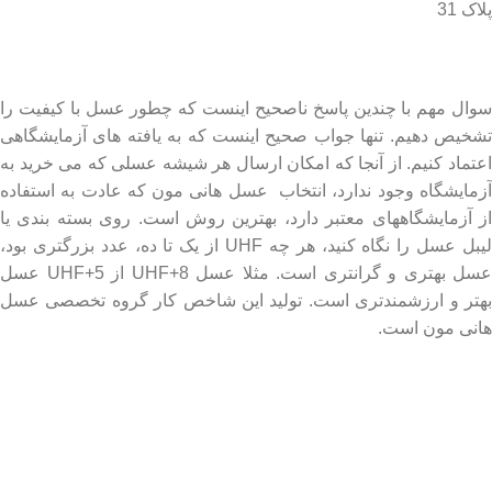
پلاک 31
درباره عسل طبیعی هانی مون
سوال مهم با چندین پاسخ ناصحیح اینست که چطور عسل با کیفیت را
تشخیص دهیم. تنها جواب صحیح اینست که به یافته های آزمایشگاهی
اعتماد کنیم. از آنجا که امکان ارسال هر شیشه عسلی که می خرید به
آزمایشگاه وجود ندارد، انتخاب عسل هانی مون که عادت به استفاده
از آزمایشگاههای معتبر دارد، بهترین روش است. روی بسته بندی یا
لیبل عسل را نگاه کنید، هر چه UHF از یک تا ده، عدد بزرگتری بود،
عسل بهتری و گرانتری است. مثلا عسل UHF+8 از UHF+5 عسل
بهتر و ارزشمندتری است. تولید این شاخص کار گروه تخصصی عسل
هانی مون است.
لینک های مهم
- صفحه اصلی
- فروشگاه