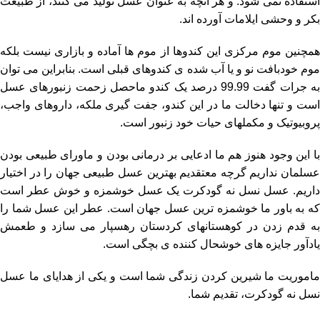
استفاده نمی شود. و هر آنچه به عنوان عسل تولید می کنند، از طبیعت
بکر و وحشی ایلامات آورده اند.
همچنین موم مرکزی این کندوها از موم ها آماده و بازاری نیست بلکه
موم خودبافت نو و یا آب شده ی کندوهای قبلی است. بنابراین می توان
به جرات گفت 99.99 درصد یک کندو ماحصل زحمت زنبورهای عسل
است و تنها دخالت ما در این کندو، جفت گیری ملکه، داروهای واجب،
پروبیوتیک و مکملهای حیات خود زنبور است.
با این وجود هنوز هم ما ادعایی بر درمانی بودن و ماورای طبیعی بودن
عسلمان نداریم گرچه معتقدیم بهترین عسل طبیعی جهان را در اختیار
داریم. عسل نسل نه گودکرت یک عسل خوشمزه و خوش عطر است
که به باور ما خوشمزه ترین عسل جهان است. عطر این عسل شما را
به قدم زدن در کوهستانهای کردستان رهسپار می سازد و طعمش
یادآور جایزه های خوشحال کننده ی بچگی است.
ماموریت ما شیرین کردن زندگی شما است و یکی از هدایای ما عسل
نسل نه گودکرت، تقدیم شما.