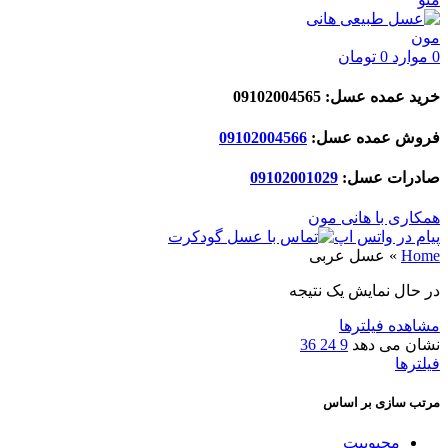
0
موارد
0
تومان
خرید عمده عسل: 09102004565
فروش عمده عسل:
09102004566
صادرات عسل:
029
09102001
همکاری با هانی مون
پیام در واتس اپ
Home
»
عسل عربی
در حال نمایش یک نتیجه
مشاهده فیلترها
نشان می دهد
9
24
36
فیلترها
مرتب سازی بر اساس
محبوبیت