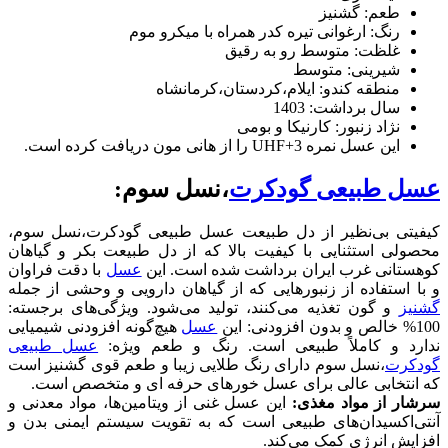
طعم: گشنیز
رنگ: ارغوانی تیره کدر همراه با میکرو موم
غلظت: متوسط رو به رقیق
شیرینی: متوسط
منطقه کندو: ایلام،کردستان،کرمانشاه
سال برداشت: 1403
نژاد زنبور: کارنیکا و بومی
این عسل نمره UHF+3 را از هانی مون دریافت کرده است.
عسل طبیعی گودکرت
،نسل سوم:
کیفیتی بی‌نظیر از دل طبیعت عسل طبیعی گودکرت،نسل سوم،
محصولی استثنایی با کیفیت بالا که از دل طبیعت بکر و گیاهان
کوهستانی غرب ایران برداشت شده است. این
عسل
با دقت فراوان
و با استفاده از زنبورهایی که از گیاهان دارویی و وحشی از جمله
گشنیز
و گون تغذیه می‌کنند، تولید می‌شود. ویژگی‌های برجسته:
100% خالص و بدون افزودنی: این
عسل
هیچ‌گونه افزودنی شیمیایی
ندارد و کاملاً طبیعی است. رنگ و طعم ویژه:
عسل طبیعی
گودکرت
،نسل سوم دارای رنگ طلایی زیبا و طعم قوی گشنیز است
که انتخابی عالی برای عسل خورهای حرفه ای و متخصص است.
سرشار از مواد مغذی:
این عسل غنی از ویتامین‌ها، مواد معدنی و
آنتی‌اکسیدان‌های طبیعی است که به تقویت سیستم ایمنی بدن و
افزایش انرژی کمک می‌کند.