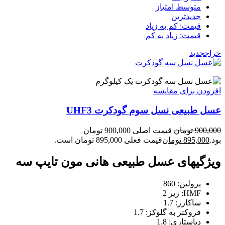
متوسط امتیاز
جدیدترین
قیمت: کم به زیاد
قیمت: زیاد به کم
حراج
جدید
یک کیلوگرم
افزودن برای مقایسه
عسل طبیعی نسل سوم گودکرت UHF3
900,000
تومان
قیمت اصلی 900,000 تومان
بود.
895,000
تومان
قیمت فعلی 895,000 تومان است.
ویژگیهای عسل طبیعی هانی مون تایپ سه
پرولین: 860
HMF: زیر 2
ساکارز: 1.7
فروکتز به گلوکز: 1.7
دیاستازی: 1.8