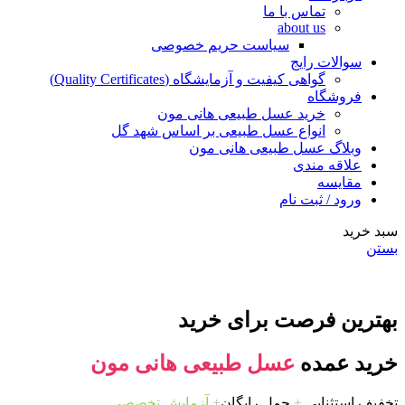
تماس با ما
about us
سیاست حریم خصوصی
سوالات رایج
گواهی کیفیت و آزمایشگاه (Quality Certificates)
فروشگاه
خرید عسل طبیعی هانی مون
انواع عسل طبیعی بر اساس شهد گل
وبلاگ عسل طبیعی هانی مون
علاقه مندی
مقایسه
ورود / ثبت نام
سبد خرید
بستن
بهترین فرصت برای خرید
خرید عمده
عسل طبیعی هانی مون
تخفیف استثنایی
+
حمل رایگان
+
آزمایش تخصصی