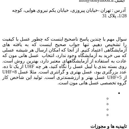
ایمیل:info@honymoon.ir
آدرس : تهران -خیابان پیروزی، خیابان یکم نیروی هوایی، کوچه
1/28، پلاک 31
درباره عسل طبیعی هانی مون
سوال مهم با چندین پاسخ ناصحیح اینست که چطور عسل با کیفیت
را تشخیص دهیم. تنها جواب صحیح اینست که به یافته های
آزمایشگاهی اعتماد کنیم. از آنجا که امکان ارسال هر شیشه عسلی
که می خرید به آزمایشگاه وجود ندارد، انتخاب عسل هانی مون که
عادت به استفاده از آزمایشگاههای معتبر دارد، بهترین روش است.
روی بسته بندی یا لیبل عسل را نگاه کنید، هر چه UHF از یک تا ده،
عدد بزرگتری بود، عسل بهتری و گرانتری است. مثلا عسل UHF+8
از UHF+5 عسل بهتر و ارزشمندتری است. تولید این شاخص کار
گروه تخصصی عسل هانی مون است.
لینک های مهم
- صفحه اصلی
- فروشگاه
- وبلاگ
- قوانین و مقررات
تاییدیه ها و مجوزات