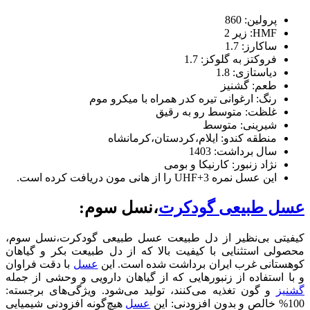
پرولین: 860
HMF: زیر 2
ساکارز: 1.7
فروکتز به گلوکز: 1.7
دیاستازی: 1.8
طعم: گشنیز
رنگ: ارغوانی تیره کدر همراه با میکرو موم
غلظت: متوسط رو به رقیق
شیرینی: متوسط
منطقه کندو: ایلام،کردستان،کرمانشاه
سال برداشت: 1403
نژاد زنبور: کارنیکا و بومی
این عسل نمره UHF+3 را از هانی مون دریافت کرده است.
عسل طبیعی گودکرت
،نسل سوم:
کیفیتی بی‌نظیر از دل طبیعت عسل طبیعی گودکرت،نسل سوم،
محصولی استثنایی با کیفیت بالا که از دل طبیعت بکر و گیاهان
کوهستانی غرب ایران برداشت شده است. این
عسل
با دقت فراوان
و با استفاده از زنبورهایی که از گیاهان دارویی و وحشی از جمله
گشنیز
و گون تغذیه می‌کنند، تولید می‌شود. ویژگی‌های برجسته:
100% خالص و بدون افزودنی: این
عسل
هیچ‌گونه افزودنی شیمیایی