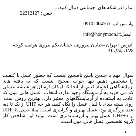
ما را در شکه های اجتماعی دنبال کنید…
تلفن : 22212127
واتــس اپ: 09102004565
ایمیل:info@honymoon.ir
آدرس : تهران -خیابان پیروزی، خیابان یکم نیروی هوایی، کوچه
1/28، پلاک 31
درباره عسل طبیعی هانی مون
سوال مهم با چندین پاسخ ناصحیح اینست که چطور عسل با کیفیت
را تشخیص دهیم. تنها جواب صحیح اینست که به یافته های
آزمایشگاهی اعتماد کنیم. از آنجا که امکان ارسال هر شیشه عسلی
که می خرید به آزمایشگاه وجود ندارد، انتخاب عسل هانی مون که
عادت به استفاده از آزمایشگاههای معتبر دارد، بهترین روش است.
روی بسته بندی یا لیبل عسل را نگاه کنید، هر چه UHF از یک تا ده،
عدد بزرگتری بود، عسل بهتری و گرانتری است. مثلا عسل UHF+8
از UHF+5 عسل بهتر و ارزشمندتری است. تولید این شاخص کار
گروه تخصصی عسل هانی مون است.
لینک های مهم