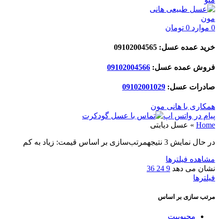
0
موارد
0
تومان
خرید عمده عسل: 09102004565
فروش عمده عسل:
09102004566
صادرات عسل:
029
09102001
همکاری با هانی مون
پیام در واتس اپ
Home
»
عسل دیابتی
در حال نمایش 3 نتیجه
مرتب‌سازی بر اساس قیمت: زیاد به کم
مشاهده فیلترها
نشان می دهد
9
24
36
فیلترها
مرتب سازی بر اساس
محبوبیت