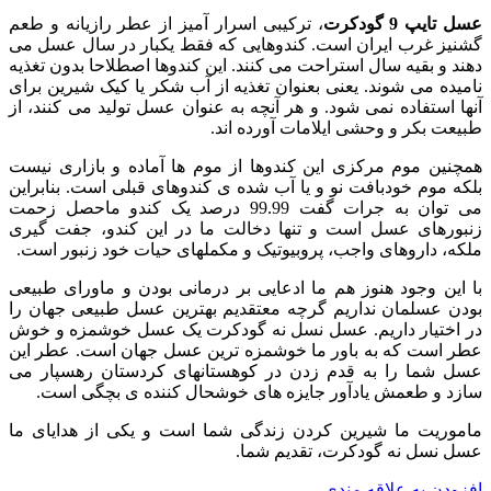
عسل تایپ 9 گودکرت
، ترکیبی اسرار آمیز از عطر رازیانه و طعم
گشنیز غرب ایران است. کندوهایی که فقط یکبار در سال عسل می
دهند و بقیه سال استراحت می کنند. این کندوها اصطلاحا بدون تغذیه
نامیده می شوند. یعنی بعنوان تغذیه از آب شکر یا کیک شیرین برای
آنها استفاده نمی شود. و هر آنچه به عنوان عسل تولید می کنند، از
طبیعت بکر و وحشی ایلامات آورده اند.
همچنین موم مرکزی این کندوها از موم ها آماده و بازاری نیست
بلکه موم خودبافت نو و یا آب شده ی کندوهای قبلی است. بنابراین
می توان به جرات گفت 99.99 درصد یک کندو ماحصل زحمت
زنبورهای عسل است و تنها دخالت ما در این کندو، جفت گیری
ملکه، داروهای واجب، پروبیوتیک و مکملهای حیات خود زنبور است.
با این وجود هنوز هم ما ادعایی بر درمانی بودن و ماورای طبیعی
بودن عسلمان نداریم گرچه معتقدیم بهترین عسل طبیعی جهان را
در اختیار داریم. عسل نسل نه گودکرت یک عسل خوشمزه و خوش
عطر است که به باور ما خوشمزه ترین عسل جهان است. عطر این
عسل شما را به قدم زدن در کوهستانهای کردستان رهسپار می
سازد و طعمش یادآور جایزه های خوشحال کننده ی بچگی است.
ماموریت ما شیرین کردن زندگی شما است و یکی از هدایای ما
عسل نسل نه گودکرت، تقدیم شما.
افزودن به علاقه مندی