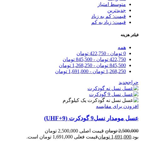
متوسط امتیاز
جدیدترین
قیمت: کم به زیاد
قیمت: زیاد به کم
فیلتر هزینه
همه
0
تومان
-
422,750
تومان
422,750
تومان
-
845,500
تومان
845,500
تومان
-
1,268,250
تومان
1,268,250
تومان
-
1,691,000
تومان
حراج
جدید
یک کیلوگرم
افزودن برای مقایسه
عسل مومدار نسل9 گودکرت (UHF+9)
2,500,000
تومان
قیمت اصلی 2,500,000 تومان
بود.
1,691,000
تومان
قیمت فعلی 1,691,000 تومان است.