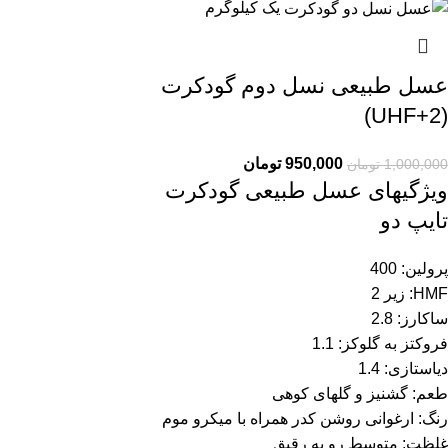
یک کیلوگرم
عسل طبیعی نسل دوم گودکرت
(UHF+2)
950,000
تومان
1,000,000
تومان
ویژگیهای عسل طبیعی گودکرت
تایپ دو
پرولین: 400
HMF: زیر 2
ساکارز: 2.8
فروکتز به گلوکز: 1.1
دیاستازی: 1.4
طعم: گشنیز و گلهای کوهی
رنگ: ارغوانی روشن کدر همراه با میکرو موم
غلظت: متوسط رو به رقیق