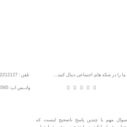
ما را در شکه های اجتماعی دنبال کنید…
تلفن : 22212127
واتــس اپ: 09102004565
درباره عسل طبیعی هانی مون
لینک های مهم
- صفحه اصلی
سوال مهم با چندین پاسخ ناصحیح اینست که
چطور عسل با کیفیت را تشخیص دهیم. تنها جواب