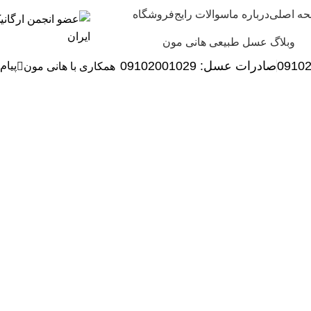
ه اصلی
درباره ما
سوالات رایج
فروشگاه
وبلاگ عسل طبیعی هانی مون
0910
صادرات عسل:
029
09102001
پیام
همکاری با هانی مون