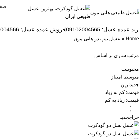
صفح
ید عمده عسل: 09102004565
فروش عمده عسل:
2004566
Home
»
عسل تیپ دو هانی مون
مرتب سازی بر اساس
محبوبیت
متوسط امتیاز
جدیدترین
قیمت: کم به زیاد
قیمت: زیاد به کم
حراج
جدید