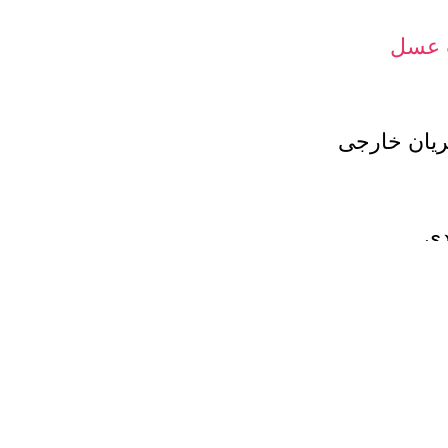
 عسل
ان خارجی
دی
س بگیرید تا در مورد شرایط
 دارد که با در نظر گرفتن جمیع
سل طبیعی هستیم. تلفن مشاوره
Facebook
X
اینستاگرم
YouTube
linkedin
WhatsApp
تلگرام