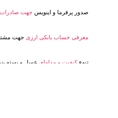
صدور پرفرما و اینویس
جهت صادرات
معرفی حساب بانکی ارزی
جهت مشتری
تنوع
کیفیت و مدلهای
عسل و بسته بن
اگر این شرایط برای شما جذاب است، اکنون با ما تما
معامله با هم گفتگو کنیم. این اطمینان برای شما وجود
ابعاد، منطقی ترین انتخاب شما برای تامین عمده ع
خرید عمده عسل طبیعی هانی مون: 09102004565