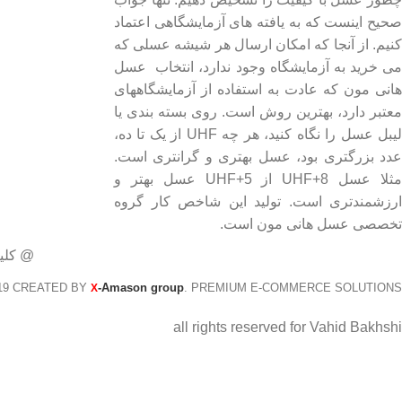
- فروشگاه
صحیح اینست که به یافته های آزمایشگاهی اعتماد
- وبلاگ
کنیم. از آنجا که امکان ارسال هر شیشه عسلی که
- قوانین و مقررات
می خرید به آزمایشگاه وجود ندارد، انتخاب عسل
هانی مون که عادت به استفاده از آزمایشگاههای
معتبر دارد، بهترین روش است. روی بسته بندی یا
لیبل عسل را نگاه کنید، هر چه UHF از یک تا ده،
عدد بزرگتری بود، عسل بهتری و گرانتری است.
مثلا عسل UHF+8 از UHF+5 عسل بهتر و
ارزشمندتری است. تولید این شاخص کار گروه
تخصصی عسل هانی مون است.
@ کلی
19 CREATED BY
-Amason group
. PREMIUM E-COMMERCE SOLUTIONS.
X
all rights reserved for Vahid Bakhshi