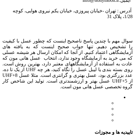
ایمیل:info@honymoon.ir
آدرس : تهران -خیابان پیروزی، خیابان یکم نیروی هوایی، کوچه
1/28، پلاک 31
درباره عسل طبیعی هانی مون
سوال مهم با چندین پاسخ ناصحیح اینست که چطور عسل با کیفیت
را تشخیص دهیم. تنها جواب صحیح اینست که به یافته های
آزمایشگاهی اعتماد کنیم. از آنجا که امکان ارسال هر شیشه عسلی
که می خرید به آزمایشگاه وجود ندارد، انتخاب عسل هانی مون که
عادت به استفاده از آزمایشگاههای معتبر دارد، بهترین روش است.
روی بسته بندی یا لیبل عسل را نگاه کنید، هر چه UHF از یک تا ده،
عدد بزرگتری بود، عسل بهتری و گرانتری است. مثلا عسل UHF+8
از UHF+5 عسل بهتر و ارزشمندتری است. تولید این شاخص کار
گروه تخصصی عسل هانی مون است.
لینک های مهم
- صفحه اصلی
- فروشگاه
- وبلاگ
- قوانین و مقررات
تاییدیه ها و مجوزات