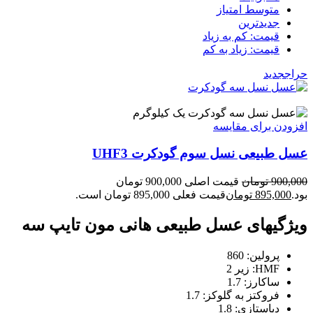
متوسط امتیاز
جدیدترین
قیمت: کم به زیاد
قیمت: زیاد به کم
حراج
جدید
یک کیلوگرم
افزودن برای مقایسه
عسل طبیعی نسل سوم گودکرت UHF3
900,000
تومان
قیمت اصلی 900,000 تومان
بود.
895,000
تومان
قیمت فعلی 895,000 تومان است.
ویژگیهای عسل طبیعی هانی مون تایپ سه
پرولین: 860
HMF: زیر 2
ساکارز: 1.7
فروکتز به گلوکز: 1.7
دیاستازی: 1.8