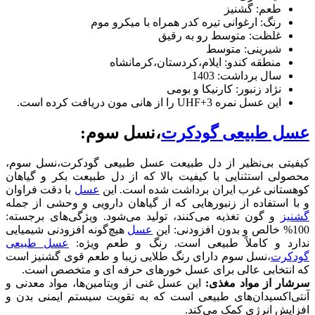
طعم: گشنیز
رنگ: ارغوانی تیره کدر همراه با میکرو موم
غلظت: متوسط رو به رقیق
شیرینی: متوسط
منطقه کندو: ایلام،کردستان،کرمانشاه
سال برداشت: 1403
نژاد زنبور: کارنیکا و بومی
این عسل نمره UHF+3 را از هانی مون دریافت کرده است.
عسل طبیعی گودکرت
،نسل سوم:
کیفیتی بی‌نظیر از دل طبیعت عسل طبیعی گودکرت،نسل سوم،
محصولی استثنایی با کیفیت بالا که از دل طبیعت بکر و گیاهان
کوهستانی غرب ایران برداشت شده است. این
عسل
با دقت فراوان
و با استفاده از زنبورهایی که از گیاهان دارویی و وحشی از جمله
گشنیز
و گون تغذیه می‌کنند، تولید می‌شود. ویژگی‌های برجسته:
100% خالص و بدون افزودنی: این
عسل
هیچ‌گونه افزودنی شیمیایی
ندارد و کاملاً طبیعی است. رنگ و طعم ویژه:
عسل طبیعی
گودکرت
،نسل سوم دارای رنگ طلایی زیبا و طعم قوی گشنیز است
که انتخابی عالی برای عسل خورهای حرفه ای و متخصص است.
سرشار از مواد مغذی:
این عسل غنی از ویتامین‌ها، مواد معدنی و
آنتی‌اکسیدان‌های طبیعی است که به تقویت سیستم ایمنی بدن و
افزایش انرژی کمک می‌کند.