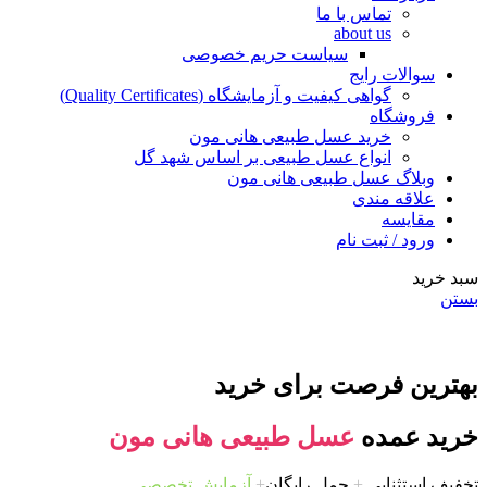
تماس با ما
about us
سیاست حریم خصوصی
سوالات رایج
گواهی کیفیت و آزمایشگاه (Quality Certificates)
فروشگاه
خرید عسل طبیعی هانی مون
انواع عسل طبیعی بر اساس شهد گل
وبلاگ عسل طبیعی هانی مون
علاقه مندی
مقایسه
ورود / ثبت نام
سبد خرید
بستن
بهترین فرصت برای خرید
خرید عمده
عسل طبیعی هانی مون
تخفیف استثنایی
+
حمل رایگان
+
آزمایش تخصصی