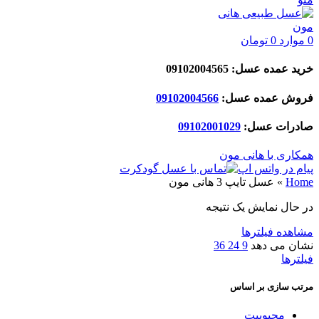
0
موارد
0
تومان
خرید عمده عسل: 09102004565
فروش عمده عسل:
09102004566
صادرات عسل:
029
09102001
همکاری با هانی مون
پیام در واتس اپ
Home
»
عسل تایپ 3 هانی مون
در حال نمایش یک نتیجه
مشاهده فیلترها
نشان می دهد
9
24
36
فیلترها
مرتب سازی بر اساس
محبوبیت