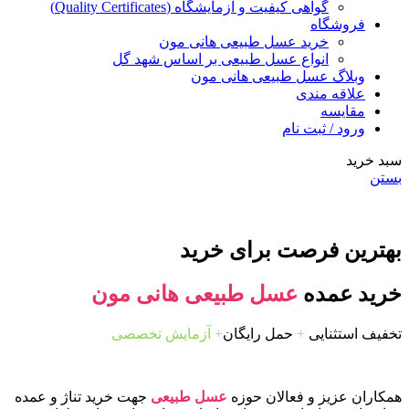
گواهی کیفیت و آزمایشگاه (Quality Certificates)
فروشگاه
خرید عسل طبیعی هانی مون
انواع عسل طبیعی بر اساس شهد گل
وبلاگ عسل طبیعی هانی مون
علاقه مندی
مقایسه
ورود / ثبت نام
سبد خرید
بستن
بهترین فرصت برای خرید
خرید عمده
عسل طبیعی هانی مون
تخفیف استثنایی
+
حمل رایگان
+
آزمایش تخصصی
همکاران عزیز و فعالان حوزه
عسل طبیعی
جهت خرید تناژ و عمده