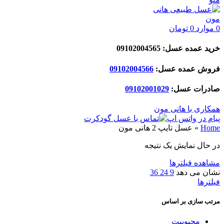
0
موارد
0
تومان
خرید عمده عسل: 09102004565
فروش عمده عسل:
09102004566
صادرات عسل:
029
09102001
همکاری با هانی مون
پیام در واتس اپ
Home
»
عسل تایپ 2 هانی مون
در حال نمایش یک نتیجه
مشاهده فیلترها
نشان می دهد
9
24
36
فیلترها
مرتب سازی بر اساس
محبوبیت