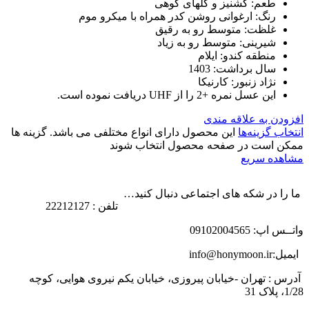
طعم: گشنیز و گلهای کوهی
رنگ: ارغوانی روشن کدر همراه با میکرو موم
غلظت: متوسط رو به رقیق
شیرینی: متوسط رو به زیاد
منطقه کندو: ایلام
سال برداشت: 1403
نژاد زنبور: کارنیکا
این عسل نمره +2 را از UHF دریافت نموده است.
افزودن به علاقه مندی
انتخاب گزینه‌ها
این محصول دارای انواع مختلفی می باشد. گزینه ها
ممکن است در صفحه محصول انتخاب شوند
مشاهده سریع
ما را در شکه های اجتماعی دنبال کنید…
تلفن : 22212127
واتــس اپ: 09102004565
ایمیل:info@honymoon.ir
آدرس : تهران -خیابان پیروزی، خیابان یکم نیروی هوایی، کوچه
1/28، پلاک 31