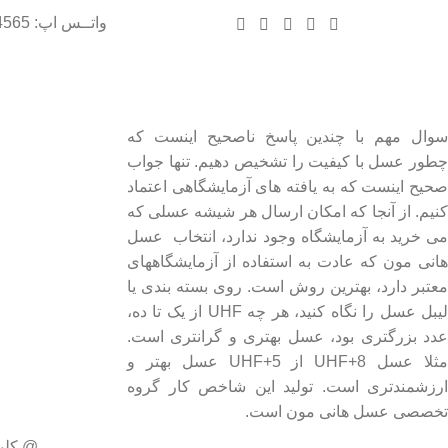
واتــس اپ: 09102004565
درباره عسل طبیعی هانی مون
لینک های مهم
- صفحه اصلی
سوال مهم با چندین پاسخ ناصحیح اینست که
چطور عسل با کیفیت را تشخیص دهیم. تنها جواب
- فروشگاه
صحیح اینست که به یافته های آزمایشگاهی اعتماد
- وبلاگ
کنیم. از آنجا که امکان ارسال هر شیشه عسلی که
- قوانین و مقررات
می خرید به آزمایشگاه وجود ندارد، انتخاب عسل
هانی مون که عادت به استفاده از آزمایشگاههای
معتبر دارد، بهترین روش است. روی بسته بندی یا
لیبل عسل را نگاه کنید، هر چه UHF از یک تا ده،
عدد بزرگتری بود، عسل بهتری و گرانتری است.
مثلا عسل UHF+8 از UHF+5 عسل بهتر و
ارزشمندتری است. تولید این شاخص کار گروه
تخصصی عسل هانی مون است.
@ کلی