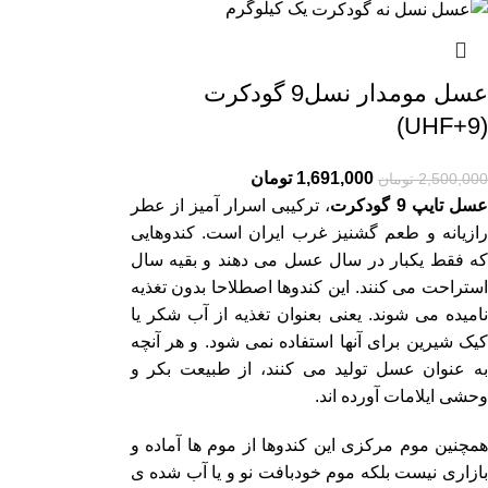
یک کیلوگرم
عسل مومدار نسل9 گودکرت
(UHF+9)
1,691,000
تومان
2,500,000
تومان
عسل تایپ 9 گودکرت
، ترکیبی اسرار آمیز از عطر
رازیانه و طعم گشنیز غرب ایران است. کندوهایی
که فقط یکبار در سال عسل می دهند و بقیه سال
استراحت می کنند. این کندوها اصطلاحا بدون تغذیه
نامیده می شوند. یعنی بعنوان تغذیه از آب شکر یا
کیک شیرین برای آنها استفاده نمی شود. و هر آنچه
به عنوان عسل تولید می کنند، از طبیعت بکر و
وحشی ایلامات آورده اند.
همچنین موم مرکزی این کندوها از موم ها آماده و
بازاری نیست بلکه موم خودبافت نو و یا آب شده ی