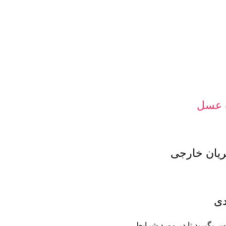
 عسل
ان خارجی
دی
س بگیرید تا در مورد شرایط