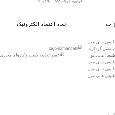
هوایی، کوچه 1/28، پلاک 31
زات
نماد اعتماد الکترونیک
است.