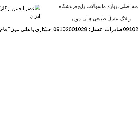
ه اصلی
درباره ما
سوالات رایج
فروشگاه
وبلاگ عسل طبیعی هانی مون
0910
صادرات عسل:
029
09102001
پیام
همکاری با هانی مون