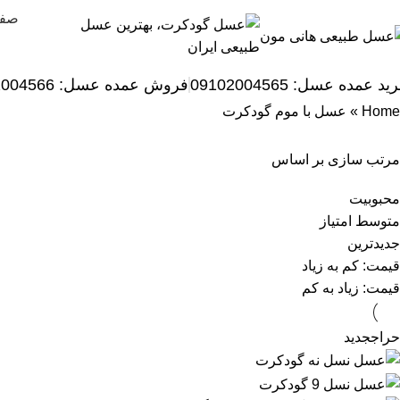
صفح
ید عمده عسل: 09102004565
فروش عمده عسل:
2004566
Home
»
عسل با موم گودکرت
مرتب سازی بر اساس
محبوبیت
متوسط امتیاز
جدیدترین
قیمت: کم به زیاد
قیمت: زیاد به کم
حراج
جدید