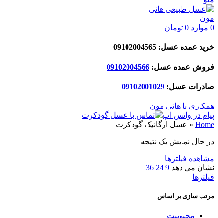
0
موارد
0
تومان
خرید عمده عسل: 09102004565
فروش عمده عسل:
09102004566
صادرات عسل:
029
09102001
همکاری با هانی مون
پیام در واتس اپ
Home
»
عسل ارگانیک گودکرت
در حال نمایش یک نتیجه
مشاهده فیلترها
نشان می دهد
9
24
36
فیلترها
مرتب سازی بر اساس
محبوبیت