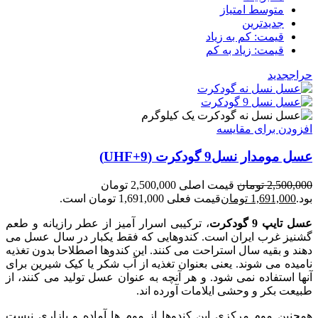
متوسط امتیاز
جدیدترین
قیمت: کم به زیاد
قیمت: زیاد به کم
حراج
جدید
یک کیلوگرم
افزودن برای مقایسه
عسل مومدار نسل9 گودکرت (UHF+9)
2,500,000
تومان
قیمت اصلی 2,500,000 تومان
بود.
1,691,000
تومان
قیمت فعلی 1,691,000 تومان است.
عسل تایپ 9 گودکرت
، ترکیبی اسرار آمیز از عطر رازیانه و طعم
گشنیز غرب ایران است. کندوهایی که فقط یکبار در سال عسل می
دهند و بقیه سال استراحت می کنند. این کندوها اصطلاحا بدون تغذیه
نامیده می شوند. یعنی بعنوان تغذیه از آب شکر یا کیک شیرین برای
آنها استفاده نمی شود. و هر آنچه به عنوان عسل تولید می کنند، از
طبیعت بکر و وحشی ایلامات آورده اند.
همچنین موم مرکزی این کندوها از موم ها آماده و بازاری نیست