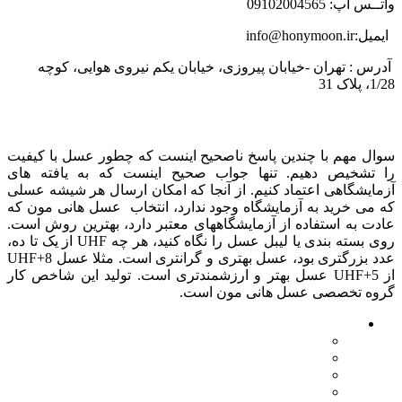
واتــس اپ: 09102004565
ایمیل:info@honymoon.ir
آدرس : تهران -خیابان پیروزی، خیابان یکم نیروی هوایی، کوچه
1/28، پلاک 31
درباره عسل طبیعی هانی مون
سوال مهم با چندین پاسخ ناصحیح اینست که چطور عسل با کیفیت
را تشخیص دهیم. تنها جواب صحیح اینست که به یافته های
آزمایشگاهی اعتماد کنیم. از آنجا که امکان ارسال هر شیشه عسلی
که می خرید به آزمایشگاه وجود ندارد، انتخاب عسل هانی مون که
عادت به استفاده از آزمایشگاههای معتبر دارد، بهترین روش است.
روی بسته بندی یا لیبل عسل را نگاه کنید، هر چه UHF از یک تا ده،
عدد بزرگتری بود، عسل بهتری و گرانتری است. مثلا عسل UHF+8
از UHF+5 عسل بهتر و ارزشمندتری است. تولید این شاخص کار
گروه تخصصی عسل هانی مون است.
لینک های مهم
- صفحه اصلی
- فروشگاه
- وبلاگ
- قوانین و مقررات