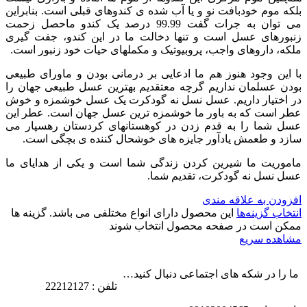
بلکه موم خودبافت نو و یا آب شده ی کندوهای قبلی است. بنابراین
می توان به جرات گفت 99.99 درصد یک کندو ماحصل زحمت
زنبورهای عسل است و تنها دخالت ما در این کندو، جفت گیری
ملکه، داروهای واجب، پروبیوتیک و مکملهای حیات خود زنبور است.
با این وجود هنوز هم ما ادعایی بر درمانی بودن و ماورای طبیعی
بودن عسلمان نداریم گرچه معتقدیم بهترین عسل طبیعی جهان را
در اختیار داریم. عسل نسل نه گودکرت یک عسل خوشمزه و خوش
عطر است که به باور ما خوشمزه ترین عسل جهان است. عطر این
عسل شما را به قدم زدن در کوهستانهای کردستان رهسپار می
سازد و طعمش یادآور جایزه های خوشحال کننده ی بچگی است.
ماموریت ما شیرین کردن زندگی شما است و یکی از هدایای ما
عسل نسل نه گودکرت، تقدیم شما.
افزودن به علاقه مندی
انتخاب گزینه‌ها
این محصول دارای انواع مختلفی می باشد. گزینه ها
ممکن است در صفحه محصول انتخاب شوند
مشاهده سریع
ما را در شکه های اجتماعی دنبال کنید…
تلفن : 22212127