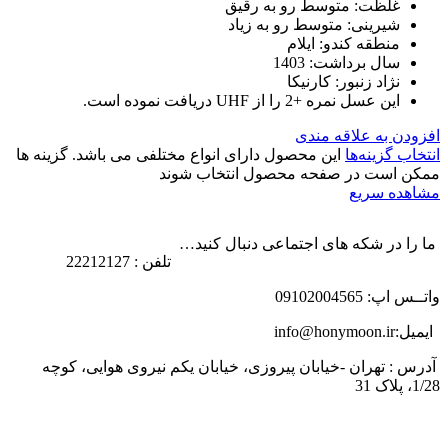
غلظت: متوسط رو به رقیق
شیرینی: متوسط رو به زیاد
منطقه کندو: ایلام
سال برداشت: 1403
نژاد زنبور: کارنیکا
این عسل نمره +2 را از UHF دریافت نموده است.
افزودن به علاقه مندی
انتخاب گزینه‌ها
این محصول دارای انواع مختلفی می باشد. گزینه ها
ممکن است در صفحه محصول انتخاب شوند
مشاهده سریع
ما را در شکه های اجتماعی دنبال کنید…
تلفن : 22212127
واتــس اپ: 09102004565
ایمیل:info@honymoon.ir
آدرس : تهران -خیابان پیروزی، خیابان یکم نیروی هوایی، کوچه
1/28، پلاک 31
درباره عسل طبیعی هانی مون