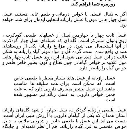
روزمره شما فراهم کند.
اگر به دنبال عسلی با خواص درمانی و طعم عالی هستید، عسل
نسل چهار هانی مون یا عسل رازیانه انتخابی ایده‌آل برای شما خواهد
بود.
عسل تایپ چهار یا چهارمین نسل از عسلهای طبیعی گودکرت ،
روی بانوان متمرکز است. گله ای که عسلهای نسل چهار گودکرت
از آنها استحصال می شود، در مزارع رازیانه یکی از روستاهای
همدان واقع شده است. گرده گل و مواد موثر گیاه رازیانه به شکل
غالب در این عسل دیده می شود. از این روی عسل تایپ چهار هانی
مون علاوه بر خواص گیاهانی چون نعناع و گون، بطور خاص طعم و
خواص گیاه رازیانه را دارد.
عسل رازیانه از عسل های بسیار معطر با طعمی خاص
است، که ممکن است برای همه سلیقه ها مناسب
نباشد. این عسل بیشتر مصارف دارویی دارد که به علت
همین خواص دارویی به عسل زنانه نیز مشهور شده
است.
عسل طبیعی رازیانه گودکرت، نسل چهار، از شهد گل‌های رازیانه
استان همدان که یکی از گیاهان دارویی با ارزش طبی ایران است،
بدست می آید. این عسل با طعمی خاص و شیرینی ملایم، به دلیل
خواص منحصر به فرد گیاه رازیانه، هم از نظر تغذیه‌ای و جایگاه