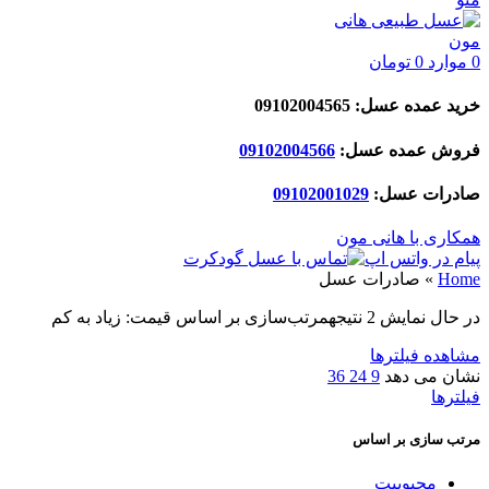
0
موارد
0
تومان
خرید عمده عسل: 09102004565
فروش عمده عسل:
09102004566
صادرات عسل:
029
09102001
همکاری با هانی مون
پیام در واتس اپ
Home
»
صادرات عسل
در حال نمایش 2 نتیجه
مرتب‌سازی بر اساس قیمت: زیاد به کم
مشاهده فیلترها
نشان می دهد
9
24
36
فیلترها
مرتب سازی بر اساس
محبوبیت