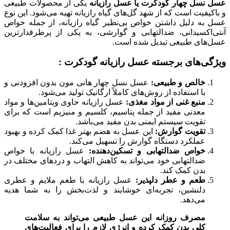
عسل نسل چهار گودکرت یا عسل رازیانه
یکی از محصولات طبیعی
و باکیفیت است که از شهد گل‌های گیاه رازیانه تهیه می‌شود. این نوع
عسل به دلیل داشتن خواص بی‌نظیر گیاه رازیانه، از جمله خواص
آنتی‌اکسیدانی، ضدالتهابی و گوارشی، به یکی از پرطرفدارترین
عسل‌های طبیعی تبدیل شده است.
ویژگی‌های برجسته عسل رازیانه گودکرت :
خالص و طبیعی:
عسل نسل چهار هانی مون بدون افزودنی و
با استفاده از روش‌های کاملاً ارگانیک تولید می‌شود.
منبع غنی از مواد مغذی:
عسل رازیانه حاوی ویتامین‌ها و مواد
معدنی مفید از جمله پتاسیم، کلسیم و منیزیم است که برای
تقویت سیستم ایمنی بدن مفید می‌باشد.
تقویت گوارش:
این عسل به هضم بهتر غذا کمک کرده و بهبود
عملکرد دستگاه گوارش را تسهیل می‌کند.
خواص ضدالتهابی و تسکین‌دهنده:
عسل رازیانه با خواص
ضدالتهابی خود می‌تواند به کاهش التهاب و دردهای مختلف در
بدن کمک کند.
طعم و عطر دلپذیر:
عسل رازیانه با طعم ملایم و عطری
دلنشین، تجربه‌ای خوشایند و لذت‌بخش را به شما هدیه
می‌دهد.
مصرف روزانه این عسل طبیعی می‌تواند به سلامت
کلی بدن کمک کرده و انرژی لازم را برای فعالیت‌های