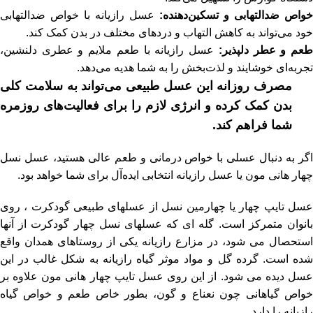
خواص ضدالتهابی و تسکین‌دهنده:
عسل رازیانه با خواص ضدالتهابی
خود می‌تواند به کاهش التهاب و دردهای مختلف در بدن کمک کند.
عم و عطر دلپذیر:
عسل رازیانه با طعم ملایم و عطری دلنشین،
تجربه‌ای خوشایند و لذت‌بخش را به شما هدیه می‌دهد.
مصرف روزانه این عسل طبیعی می‌تواند به سلامت کلی
بدن کمک کرده و انرژی لازم را برای فعالیت‌های روزمره
شما فراهم کند.
اگر به دنبال عسلی با خواص درمانی و طعم عالی هستید، عسل نسل
چهار هانی مون یا عسل رازیانه انتخابی ایده‌آل برای شما خواهد بود.
عسل تایپ چهار یا چهارمین نسل از عسلهای طبیعی گودکرت ، روی
بانوان متمرکز است. گله ای که عسلهای نسل چهار گودکرت از آنها
استحصال می شود، در مزارع رازیانه یکی از روستاهای همدان واقع
شده است. گرده گل و مواد موثر گیاه رازیانه به شکل غالب در این
عسل دیده می شود. از این روی عسل تایپ چهار هانی مون علاوه بر
خواص گیاهانی چون نعناع و گون، بطور خاص طعم و خواص گیاه
رازیانه را دارد.