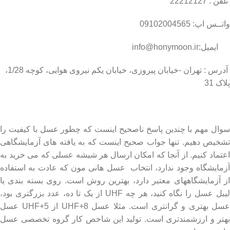
تلفن : 22212127
واتــس اپ: 09102004565
ایمیل:info@honymoon.ir
آدرس : تهران -خیابان پیروزی، خیابان یکم نیروی هوایی، کوچه 1/28،
پلاک 31
درباره عسل طبیعی هانی مون
سوال مهم با چندین پاسخ ناصحیح اینست که چطور عسل با کیفیت را
تشخیص دهیم. تنها جواب صحیح اینست که به یافته های آزمایشگاهی
اعتماد کنیم. از آنجا که امکان ارسال هر شیشه عسلی که می خرید به
آزمایشگاه وجود ندارد، انتخاب عسل هانی مون که عادت به استفاده
از آزمایشگاههای معتبر دارد، بهترین روش است. روی بسته بندی یا
لیبل عسل را نگاه کنید، هر چه UHF از یک تا ده، عدد بزرگتری بود،
عسل بهتری و گرانتری است. مثلا عسل UHF+8 از UHF+5 عسل
بهتر و ارزشمندتری است. تولید این شاخص کار گروه تخصصی عسل