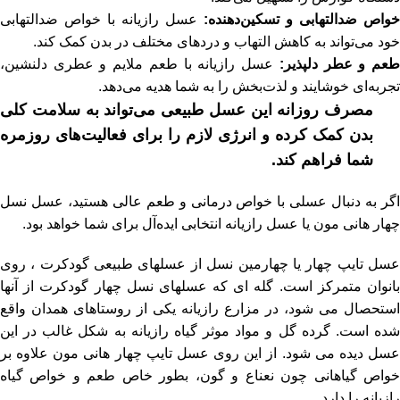
خواص ضدالتهابی و تسکین‌دهنده:
عسل رازیانه با خواص ضدالتهابی
خود می‌تواند به کاهش التهاب و دردهای مختلف در بدن کمک کند.
عم و عطر دلپذیر:
عسل رازیانه با طعم ملایم و عطری دلنشین،
تجربه‌ای خوشایند و لذت‌بخش را به شما هدیه می‌دهد.
مصرف روزانه این عسل طبیعی می‌تواند به سلامت کلی
بدن کمک کرده و انرژی لازم را برای فعالیت‌های روزمره
شما فراهم کند.
اگر به دنبال عسلی با خواص درمانی و طعم عالی هستید، عسل نسل
چهار هانی مون یا عسل رازیانه انتخابی ایده‌آل برای شما خواهد بود.
عسل تایپ چهار یا چهارمین نسل از عسلهای طبیعی گودکرت ، روی
بانوان متمرکز است. گله ای که عسلهای نسل چهار گودکرت از آنها
استحصال می شود، در مزارع رازیانه یکی از روستاهای همدان واقع
شده است. گرده گل و مواد موثر گیاه رازیانه به شکل غالب در این
عسل دیده می شود. از این روی عسل تایپ چهار هانی مون علاوه بر
خواص گیاهانی چون نعناع و گون، بطور خاص طعم و خواص گیاه
رازیانه را دارد.