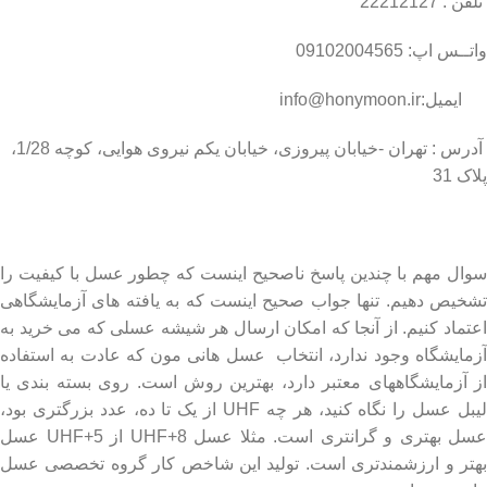
تلفن : 22212127
واتــس اپ: 09102004565
ایمیل:info@honymoon.ir
آدرس : تهران -خیابان پیروزی، خیابان یکم نیروی هوایی، کوچه 1/28،
پلاک 31
درباره عسل طبیعی هانی مون
سوال مهم با چندین پاسخ ناصحیح اینست که چطور عسل با کیفیت را
تشخیص دهیم. تنها جواب صحیح اینست که به یافته های آزمایشگاهی
اعتماد کنیم. از آنجا که امکان ارسال هر شیشه عسلی که می خرید به
آزمایشگاه وجود ندارد، انتخاب عسل هانی مون که عادت به استفاده
از آزمایشگاههای معتبر دارد، بهترین روش است. روی بسته بندی یا
لیبل عسل را نگاه کنید، هر چه UHF از یک تا ده، عدد بزرگتری بود،
عسل بهتری و گرانتری است. مثلا عسل UHF+8 از UHF+5 عسل
بهتر و ارزشمندتری است. تولید این شاخص کار گروه تخصصی عسل