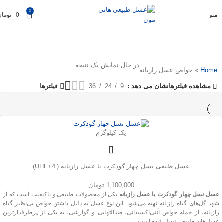
0
منو
0
تومان
در حال نمایش یک نتیجه
Home
»
خواص عسل رازیانه
نشان می دهد
9
24
36
مشاهده فیلترها
فیلترها
یک کیلوگرم
عسل طبیعی نسل چهار گودکرت یا عسل رازیانه ( UHF+4)
1,100,000
تومان
عسل نسل چهار گودکرت یا عسل رازیانه
یکی از محصولات طبیعی و باکیفیت است که از
شهد گل‌های گیاه رازیانه تهیه می‌شود. این نوع عسل به دلیل داشتن خواص بی‌نظیر گیاه
رازیانه، از جمله خواص آنتی‌اکسیدانی، ضدالتهابی و گوارشی، به یکی از پرطرفدارترین
عسل‌های طبیعی تبدیل شده است.