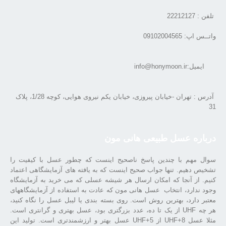
تلفن : 22212127
واتــس اپ: 09102004565
ایمیل:info@honymoon.ir
آدرس : تهران -خیابان پیروزی، خیابان یکم نیروی هوایی، کوچه 1/28، پلاک
31
درباره عسل طبیعی هانی مون
سوال مهم با چندین پاسخ ناصحیح اینست که چطور عسل با کیفیت را
تشخیص دهیم. تنها جواب صحیح اینست که به یافته های آزمایشگاهی اعتماد
کنیم. از آنجا که امکان ارسال هر شیشه عسلی که می خرید به آزمایشگاه
وجود ندارد، انتخاب عسل هانی مون که عادت به استفاده از آزمایشگاههای
معتبر دارد، بهترین روش است. روی بسته بندی یا لیبل عسل را نگاه کنید،
هر چه UHF از یک تا ده، عدد بزرگتری بود، عسل بهتری و گرانتری است.
مثلا عسل UHF+8 از UHF+5 عسل بهتر و ارزشمندتری است. تولید این