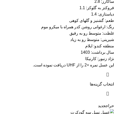
ساکارز: 2.8
فروکتز به گلوکز: 1.1
دیاستازی: 1.4
طعم: گشنیز و گلهای کوهی
رنگ: ارغوانی روشن کدر همراه با میکرو موم
غلظت: متوسط رو به رقیق
شیرینی: متوسط رو به زیاد
منطقه کندو: ایلام
سال برداشت: 1403
نژاد زنبور: کارنیکا
این عسل نمره +2 را از UHF دریافت نموده است.
انتخاب گزینه‌ها
حراج
جدید