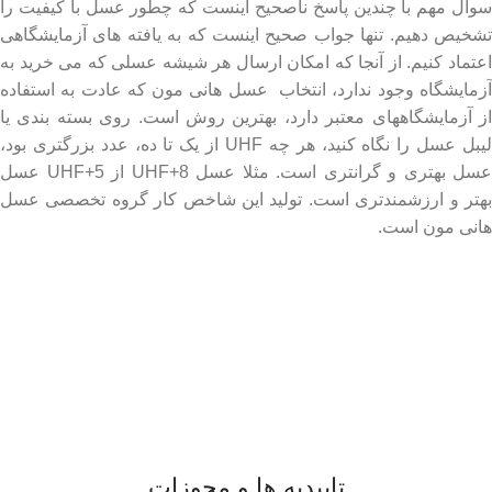
سوال مهم با چندین پاسخ ناصحیح اینست که چطور عسل با کیفیت را
تشخیص دهیم. تنها جواب صحیح اینست که به یافته های آزمایشگاهی
اعتماد کنیم. از آنجا که امکان ارسال هر شیشه عسلی که می خرید به
آزمایشگاه وجود ندارد، انتخاب عسل هانی مون که عادت به استفاده
از آزمایشگاههای معتبر دارد، بهترین روش است. روی بسته بندی یا
لیبل عسل را نگاه کنید، هر چه UHF از یک تا ده، عدد بزرگتری بود،
عسل بهتری و گرانتری است. مثلا عسل UHF+8 از UHF+5 عسل
بهتر و ارزشمندتری است. تولید این شاخص کار گروه تخصصی عسل
هانی مون است.
لینک های مهم
- صفحه اصلی
- فروشگاه
- وبلاگ
- قوانین و مقررات
تاییدیه ها و مجوزات