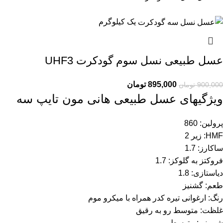
یک کیلوگرم
عسل طبیعی نسل سوم گودکرت UHF3
895,000
تومان
900,000
تومان
ویژگیهای عسل طبیعی هانی مون تایپ سه
پرولین: 860
HMF: زیر 2
ساکارز: 1.7
فروکتز به گلوکز: 1.7
دیاستازی: 1.8
طعم: گشنیز
رنگ: ارغوانی تیره کدر همراه با میکرو موم
غلظت: متوسط رو به رقیق
شیرینی: متوسط