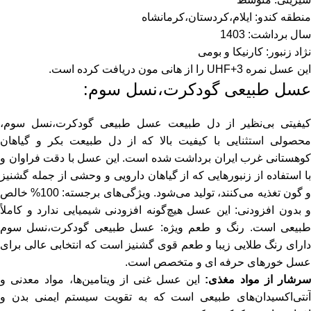
منطقه کندو: ایلام،کردستان،کرمانشاه
سال برداشت: 1403
نژاد زنبور: کارنیکا و بومی
این عسل نمره UHF+3 را از هانی مون دریافت کرده است.
عسل طبیعی گودکرت
،نسل سوم:
کیفیتی بی‌نظیر از دل طبیعت عسل طبیعی گودکرت،نسل سوم،
محصولی استثنایی با کیفیت بالا که از دل طبیعت بکر و گیاهان
وهستانی غرب ایران برداشت شده است. این
عسل
با دقت فراوان و
با استفاده از زنبورهایی که از گیاهان دارویی و وحشی از جمله
گشنیز
و گون تغذیه می‌کنند، تولید می‌شود. ویژگی‌های برجسته: 100% خالص
و بدون افزودنی: این
عسل
هیچ‌گونه افزودنی شیمیایی ندارد و کاملاً
بیعی است. رنگ و طعم ویژه:
عسل طبیعی گودکرت
،نسل سوم
دارای رنگ طلایی زیبا و طعم قوی گشنیز است که انتخابی عالی برای
عسل خورهای حرفه ای و متخصص است.
رشار از مواد مغذی:
این عسل غنی از ویتامین‌ها، مواد معدنی و
آنتی‌اکسیدان‌های طبیعی است که به تقویت سیستم ایمنی بدن و