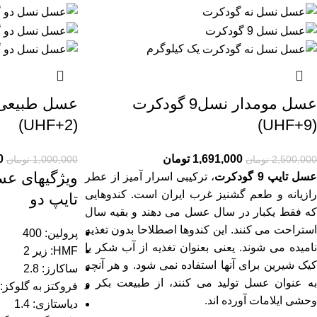
یک کیلوگرم
عسل مومدار نسل9 گودکرت
عسل طبیعی 
(UHF+2)
(UHF+9)
1,691,000
تومان
0
2,500,000
تومان
1,000,000
تومان
ویژگیهای ع
عسل تایپ 9 گودکرت
، ترکیبی اسرار آمیز از عطر
رازیانه و طعم گشنیز غرب ایران است. کندوهایی
تایپ دو
که فقط یکبار در سال عسل می دهند و بقیه سال
استراحت می کنند. این کندوها اصطلاحا بدون تغذیه
پرولین: 400
نامیده می شوند. یعنی بعنوان تغذیه از آب شکر یا
HMF: زیر 2
کیک شیرین برای آنها استفاده نمی شود. و هر آنچه
ساکارز: 2.8
به عنوان عسل تولید می کنند، از طبیعت بکر و
فروکتز به گلوکز: 1.1
وحشی ایلامات آورده اند.
دیاستازی: 1.4