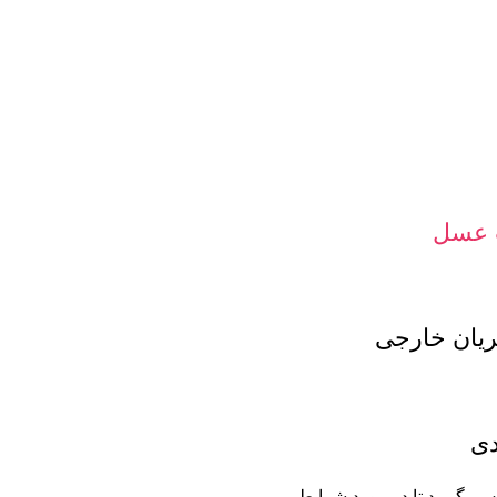
 عسل
ان خارجی
دی
س بگیرید تا در مورد شرایط