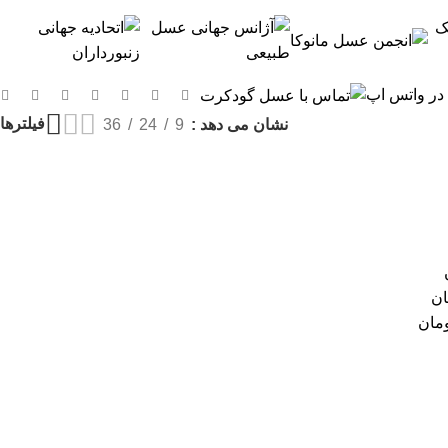
 در واتس اپ
فیلترها
نشان می دهد
9
24
36
ان
مان