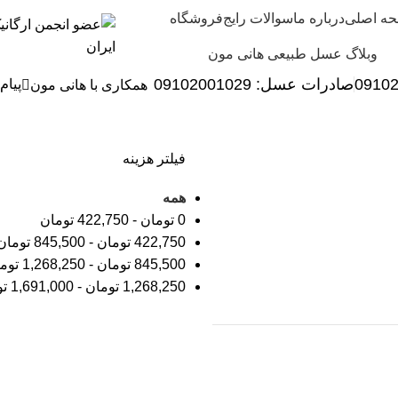
ه اصلی
درباره ما
سوالات رایج
فروشگاه
وبلاگ عسل طبیعی هانی مون
0910
صادرات عسل:
029
09102001
پیام
همکاری با هانی مون
فیلتر هزینه
همه
0
تومان
-
422,750
تومان
422,750
تومان
-
845,500
تومان
845,500
تومان
-
1,268,250
توم
1,268,250
تومان
-
1,691,000
تو