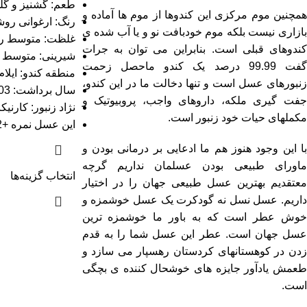
طعم: گشنیز و گل
همچنین موم مرکزی این کندوها از موم ها آماده و
رنگ: ارغوانی روش
بازاری نیست بلکه موم خودبافت نو و یا آب شده ی
غلظت: متوسط رو
کندوهای قبلی است. بنابراین می توان به جرات
شیرینی: متوسط رو
گفت 99.99 درصد یک کندو ماحصل زحمت
منطقه کندو: ایلام
زنبورهای عسل است و تنها دخالت ما در این کندو،
سال برداشت: 1403
جفت گیری ملکه، داروهای واجب، پروبیوتیک و
نژاد زنبور: کارنیکا
مکملهای حیات خود زنبور است.
این عسل نمره +2 را از UHF دریافت نموده است.
با این وجود هنوز هم ما ادعایی بر درمانی بودن و
ماورای طبیعی بودن عسلمان نداریم گرچه
انتخاب گزینه‌ها
معتقدیم بهترین عسل طبیعی جهان را در اختیار
داریم. عسل نسل نه گودکرت یک عسل خوشمزه و
خوش عطر است که به باور ما خوشمزه ترین
عسل جهان است. عطر این عسل شما را به قدم
زدن در کوهستانهای کردستان رهسپار می سازد و
طعمش یادآور جایزه های خوشحال کننده ی بچگی
است.