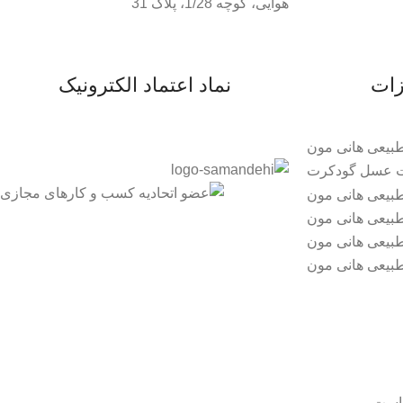
هوایی، کوچه 1/28، پلاک 31
زات
نماد اعتماد الکترونیک
است.