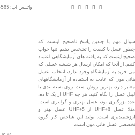
واتــس اپ: 09102004565
درباره عسل طبیعی هانی مون
لینک های مهم
- صفحه اصلی
سوال مهم با چندین پاسخ ناصحیح اینست که
چطور عسل با کیفیت را تشخیص دهیم. تنها جواب
- فروشگاه
صحیح اینست که به یافته های آزمایشگاهی اعتماد
- وبلاگ
کنیم. از آنجا که امکان ارسال هر شیشه عسلی که
- قوانین و مقررات
می خرید به آزمایشگاه وجود ندارد، انتخاب عسل
هانی مون که عادت به استفاده از آزمایشگاههای
معتبر دارد، بهترین روش است. روی بسته بندی یا
لیبل عسل را نگاه کنید، هر چه UHF از یک تا ده،
عدد بزرگتری بود، عسل بهتری و گرانتری است.
مثلا عسل UHF+8 از UHF+5 عسل بهتر و
ارزشمندتری است. تولید این شاخص کار گروه
تخصصی عسل هانی مون است.
@ کلی