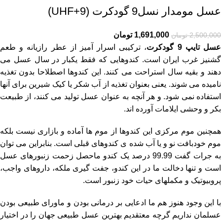
عسل مومدار نسل9 گودکرت (UHF+9)
1,691,000
تومان
2,500,000
تومان
سل تایپ 9 گودکرت
، ترکیبی اسرار آمیز از عطر رازیانه و طعم
گشنیز غرب ایران است. کندوهایی که فقط یکبار در سال عسل می
دهند و بقیه سال استراحت می کنند. این کندوها اصطلاحا بدون تغذیه
نامیده می شوند. یعنی بعنوان تغذیه از آب شکر یا کیک شیرین برای آنها
استفاده نمی شود. و هر آنچه به عنوان عسل تولید می کنند، از طبیعت
بکر و وحشی ایلامات آورده اند.
همچنین موم مرکزی این کندوها از موم ها آماده و بازاری نیست بلکه
موم خودبافت نو و یا آب شده ی کندوهای قبلی است. بنابراین می توان
به جرات گفت 99.99 درصد یک کندو ماحصل زحمت زنبورهای عسل
است و تنها دخالت ما در این کندو، جفت گیری ملکه، داروهای واجب،
پروبیوتیک و مکملهای حیات خود زنبور است.
با این وجود هنوز هم ما ادعایی بر درمانی بودن و ماورای طبیعی بودن
عسلمان نداریم گرچه معتقدیم بهترین عسل طبیعی جهان را در اختیار