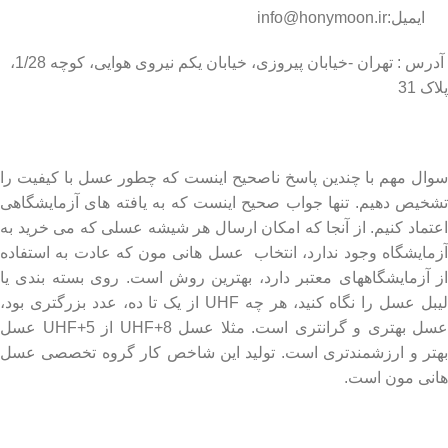
ایمیل:info@honymoon.ir
آدرس : تهران -خیابان پیروزی، خیابان یکم نیروی هوایی، کوچه 1/28،
پلاک 31
درباره عسل طبیعی هانی مون
سوال مهم با چندین پاسخ ناصحیح اینست که چطور عسل با کیفیت را
تشخیص دهیم. تنها جواب صحیح اینست که به یافته های آزمایشگاهی
اعتماد کنیم. از آنجا که امکان ارسال هر شیشه عسلی که می خرید به
آزمایشگاه وجود ندارد، انتخاب عسل هانی مون که عادت به استفاده
از آزمایشگاههای معتبر دارد، بهترین روش است. روی بسته بندی یا
لیبل عسل را نگاه کنید، هر چه UHF از یک تا ده، عدد بزرگتری بود،
عسل بهتری و گرانتری است. مثلا عسل UHF+8 از UHF+5 عسل
بهتر و ارزشمندتری است. تولید این شاخص کار گروه تخصصی عسل
هانی مون است.
لینک های مهم