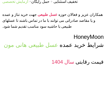
تخفیف استثنایی
+
حمل رایگان
+
آزمایش تخصصی
همکاران عزیز و فعالان حوزه
عسل طبیعی
جهت خرید تناژ و عمده
و یا مقاصد صادراتی می توانند با ما در تماس باشند تا عسلهای
طبیعی با حاشیه سود مناسب تقدیم شما شود.
HoneyMoon
شرایط خرید عمده
عسل طبیعی هانی مون
قیمت رقابتی
سال 1404
فاکتوررسمی
با شرایط شما