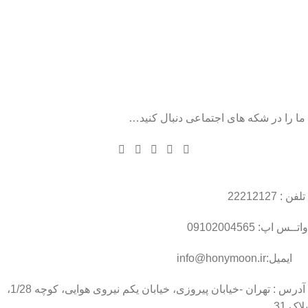
ما را در شکه های اجتماعی دنبال کنید…
تلفن : 22212127
واتــس اپ: 09102004565
ایمیل:info@honymoon.ir
آدرس : تهران -خیابان پیروزی، خیابان یکم نیروی هوایی، کوچه 1/28،
پلاک 31