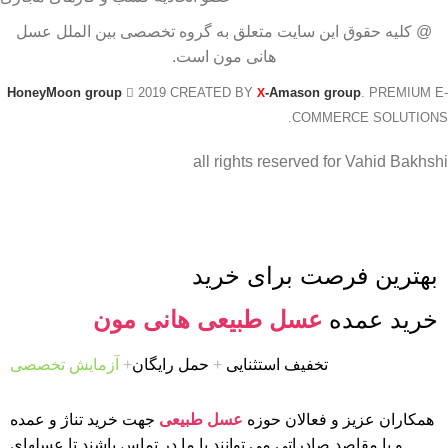
@ کلیه حقوق این سایت متعلق به گروه تخصصی بین الملل عسل
هانی مون است.
HoneyMoon group
2019 CREATED BY
-Amason group
. PREMIUM E-
X
COMMERCE SOLUTIONS.
all rights reserved for Vahid Bakhshi
بهترین فرصت برای خرید
خرید عمده
عسل طبیعی هانی مون
تخفیف استثنایی
+
حمل رایگان
+
آزمایش تخصصی
همکاران عزیز و فعالان حوزه
عسل طبیعی
جهت خرید تناژ و عمده
و یا مقاصد صادراتی می توانند با ما در تماس باشند تا عسلهای