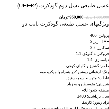
عسل طبیعی نسل دوم گودکرت (UHF+2)
950,000
تومان
1,000,000
تومان
ویژگیهای عسل طبیعی گودکرت تایپ دو
پرولین: 400
HMF: زیر 2
ساکارز: 2.8
فروکتز به گلوکز: 1.1
دیاستازی: 1.4
طعم: گشنیز و گلهای کوهی
رنگ: ارغوانی روشن کدر همراه با میکرو موم
غلظت: متوسط رو به رقیق
شیرینی: متوسط رو به زیاد
منطقه کندو: ایلام
سال برداشت: 1403
نژاد زنبور: کارنیکا
این عسل نمره +2 را از UHF دریافت نموده است.