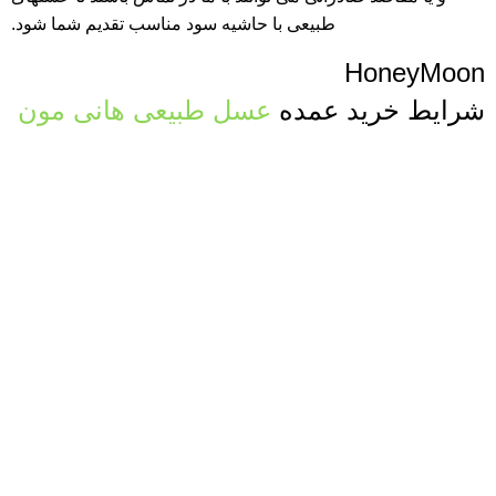
طبیعی با حاشیه سود مناسب تقدیم شما شود.
HoneyMoon
شرایط خرید عمده
عسل طبیعی هانی مون
قیمت رقابتی
سال 1404
فاکتوررسمی
با شرایط شما
صدور پرفرما و اینویس
جهت صادرات عسل