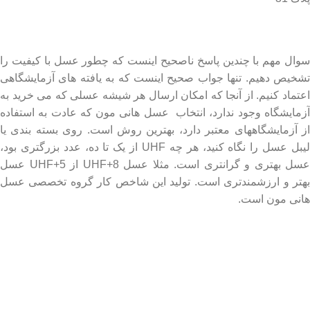
درباره عسل طبیعی هانی مون
سوال مهم با چندین پاسخ ناصحیح اینست که چطور عسل با کیفیت را
تشخیص دهیم. تنها جواب صحیح اینست که به یافته های آزمایشگاهی
اعتماد کنیم. از آنجا که امکان ارسال هر شیشه عسلی که می خرید به
آزمایشگاه وجود ندارد، انتخاب عسل هانی مون که عادت به استفاده
از آزمایشگاههای معتبر دارد، بهترین روش است. روی بسته بندی یا
لیبل عسل را نگاه کنید، هر چه UHF از یک تا ده، عدد بزرگتری بود،
عسل بهتری و گرانتری است. مثلا عسل UHF+8 از UHF+5 عسل
بهتر و ارزشمندتری است. تولید این شاخص کار گروه تخصصی عسل
هانی مون است.
لینک های مهم
- صفحه اصلی
- فروشگاه
- وبلاگ