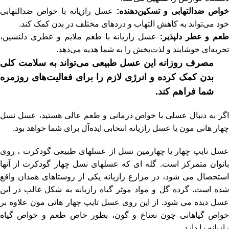
خواص ضدالتهابی و تسکین‌دهنده:
عسل رازیانه با خواص ضدالتهابی
خود می‌تواند به کاهش التهاب و دردهای مختلف در بدن کمک کند.
عم و عطر دلپذیر:
عسل رازیانه با طعم ملایم و عطری دلنشین،
تجربه‌ای خوشایند و لذت‌بخش را به شما هدیه می‌دهد.
مصرف روزانه این عسل طبیعی می‌تواند به سلامت کلی
بدن کمک کرده و انرژی لازم را برای فعالیت‌های روزمره
شما فراهم کند.
اگر به دنبال عسلی با خواص درمانی و طعم عالی هستید، عسل نسل
چهار هانی مون یا عسل رازیانه انتخابی ایده‌آل برای شما خواهد بود.
عسل تایپ چهار یا چهارمین نسل از عسلهای طبیعی گودکرت ، روی
بانوان متمرکز است. گله ای که عسلهای نسل چهار گودکرت از آنها
استحصال می شود، در مزارع رازیانه یکی از روستاهای همدان واقع
شده است. گرده گل و مواد موثر گیاه رازیانه به شکل غالب در این
عسل دیده می شود. از این روی عسل تایپ چهار هانی مون علاوه بر
خواص گیاهانی چون نعناع و گون، بطور خاص طعم و خواص گیاه
رازیانه را دارد.