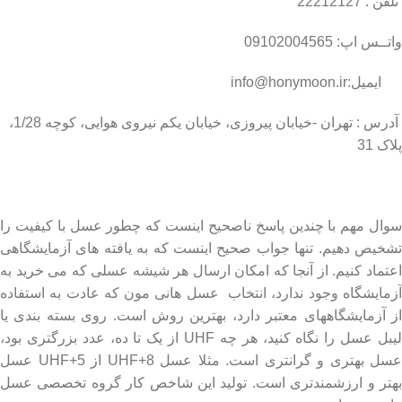
تلفن : 22212127
واتــس اپ: 09102004565
ایمیل:info@honymoon.ir
آدرس : تهران -خیابان پیروزی، خیابان یکم نیروی هوایی، کوچه 1/28،
پلاک 31
درباره عسل طبیعی هانی مون
سوال مهم با چندین پاسخ ناصحیح اینست که چطور عسل با کیفیت را
تشخیص دهیم. تنها جواب صحیح اینست که به یافته های آزمایشگاهی
اعتماد کنیم. از آنجا که امکان ارسال هر شیشه عسلی که می خرید به
آزمایشگاه وجود ندارد، انتخاب عسل هانی مون که عادت به استفاده
از آزمایشگاههای معتبر دارد، بهترین روش است. روی بسته بندی یا
لیبل عسل را نگاه کنید، هر چه UHF از یک تا ده، عدد بزرگتری بود،
عسل بهتری و گرانتری است. مثلا عسل UHF+8 از UHF+5 عسل
بهتر و ارزشمندتری است. تولید این شاخص کار گروه تخصصی عسل