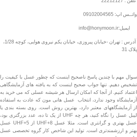
تلفن : 22212127
واتــس اپ: 09102004565
ایمیل:info@honymoon.ir
آدرس : تهران -خیابان پیروزی، خیابان یکم نیروی هوایی، کوچه 1/28،
پلاک 31
درباره عسل طبیعی هانی مون
سوال مهم با چندین پاسخ ناصحیح اینست که چطور عسل با کیفیت را
تشخیص دهیم. تنها جواب صحیح اینست که به یافته های آزمایشگاهی
اعتماد کنیم. از آنجا که امکان ارسال هر شیشه عسلی که می خرید به
آزمایشگاه وجود ندارد، انتخاب عسل هانی مون که عادت به استفاده
از آزمایشگاههای معتبر دارد، بهترین روش است. روی بسته بندی یا
لیبل عسل را نگاه کنید، هر چه UHF از یک تا ده، عدد بزرگتری بود،
عسل بهتری و گرانتری است. مثلا عسل UHF+8 از UHF+5 عسل
بهتر و ارزشمندتری است. تولید این شاخص کار گروه تخصصی عسل