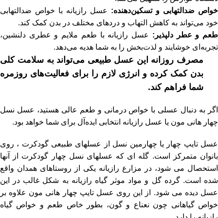
خواص ضدالتهابی و تسکین‌دهنده:
عسل رازیانه با خواص ضدالتهابی
خود می‌تواند به کاهش التهاب و دردهای مختلف در بدن کمک کند.
عم و عطر دلپذیر:
عسل رازیانه با طعم ملایم و عطری دلنشین،
تجربه‌ای خوشایند و لذت‌بخش را به شما هدیه می‌دهد.
مصرف روزانه این عسل طبیعی می‌تواند به سلامت کلی
بدن کمک کرده و انرژی لازم را برای فعالیت‌های روزمره
شما فراهم کند.
اگر به دنبال عسلی با خواص درمانی و طعم عالی هستید، عسل نسل
چهار هانی مون یا عسل رازیانه انتخابی ایده‌آل برای شما خواهد بود.
عسل تایپ چهار یا چهارمین نسل از عسلهای طبیعی گودکرت ، روی
بانوان متمرکز است. گله ای که عسلهای نسل چهار گودکرت از آنها
استحصال می شود، در مزارع رازیانه یکی از روستاهای همدان واقع
شده است. گرده گل و مواد موثر گیاه رازیانه به شکل غالب در این
عسل دیده می شود. از این روی عسل تایپ چهار هانی مون علاوه بر
خواص گیاهانی چون نعناع و گون، بطور خاص طعم و خواص گیاه
رازیانه را دارد.