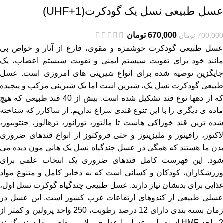
عسل طبیعی نسل یک گودکرت(UHF+1)
670,000
تومان
700,000
تومان
عسل طبیعی گودکرت خوشمزه و مقوی، فارغ از آثار و خواص بی
مانند خود برای تقویت سیستم ایمنی و تقویت سیستم اعصاب، یک
جایگزین توصیه شده برای انواع شیرینی های امروزی است. عسل
طبیعی گودکرت نسل یک، شیرین است اما یک شیرینی مرکب و پیچیده
که از دهها نوع قند تشکیل شده است. بیش از 40 قند طبیعی که هیچ
ماده ی دیگری را با این تنوع قندی سراغ نداریم. از ساکارز که شناخته
شده ترین قند خوراکی هاست تا مالتوز، تورانوز، ترهالوز، جنتوبیوز،
لاکتوز، رافینوز و ملیزیتوز و حتی فروکتوز از انواع قندهای ضروری
بدن ما هستند که همگی در عسل چندگیاه نسل یک هانی مون دیده می
شود. این فهرست کامل قندهای ضروری یک انتخاب علمی برای
ورزشکاران، کودکان و کسانی است که به ذخایر کامل و متنوع مواد
غذایی برای بدنشان نیاز دارند. عسل طبیعی چندگیاه گوکرت نسل اول،
عسلی طبیعی از کندوهای ارتقاعات غرب کشور است. این عسل در
زمان بسته بندی دارای 12 درصد رطوبت، 250 واحد پرولین و کمتر از
2 واحد HMF است. این عسل با عطری ملایم و طعمی دلپسند، گزینه