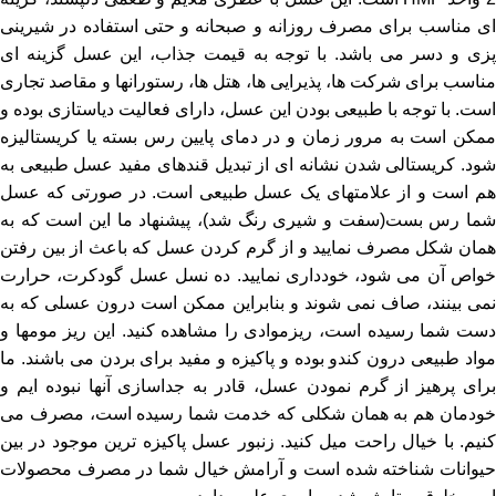
ای مناسب برای مصرف روزانه و صبحانه و حتی استفاده در شیرینی
پزی و دسر می باشد. با توجه به قیمت جذاب، این عسل گزینه ای
مناسب برای شرکت ها، پذیرایی ها، هتل ها، رستورانها و مقاصد تجاری
است. با توجه با طبیعی بودن این عسل، دارای فعالیت دیاستازی بوده و
ممکن است به مرور زمان و در دمای پایین رس بسته یا کریستالیزه
شود. کریستالی شدن نشانه ای از تبدیل قندهای مفید عسل طبیعی به
هم است و از علامتهای یک عسل طبیعی است. در صورتی که عسل
شما رس بست(سفت و شیری رنگ شد)، پیشنهاد ما این است که به
همان شکل مصرف نمایید و از گرم کردن عسل که باعث از بین رفتن
خواص آن می شود، خودداری نمایید. ده نسل عسل گودکرت، حرارت
نمی بینند، صاف نمی شوند و بنابراین ممکن است درون عسلی که به
دست شما رسیده است، ریزموادی را مشاهده کنید. این ریز مومها و
مواد طبیعی درون کندو بوده و پاکیزه و مفید برای بردن می باشند. ما
برای پرهیز از گرم نمودن عسل، قادر به جداسازی آنها نبوده ایم و
خودمان هم به همان شکلی که خدمت شما رسیده است، مصرف می
کنیم. با خیال راحت میل کنید. زنبور عسل پاکیزه ترین موجود در بین
حیوانات شناخته شده است و آرامش خیال شما در مصرف محصولات