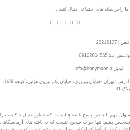
ما را در شکه های اجتماعی دنبال کنید…
تلفن : 22212127
واتــس اپ: 09102004565
ایمیل:info@honymoon.ir
آدرس : تهران -خیابان پیروزی، خیابان یکم نیروی هوایی، کوچه 1/28،
پلاک 31
درباره عسل طبیعی هانی مون
سوال مهم با چندین پاسخ ناصحیح اینست که چطور عسل با کیفیت را
تشخیص دهیم. تنها جواب صحیح اینست که به یافته های آزمایشگاهی
اعتماد کنیم. از آنجا که امکان ارسال هر شیشه عسلی که می خرید به