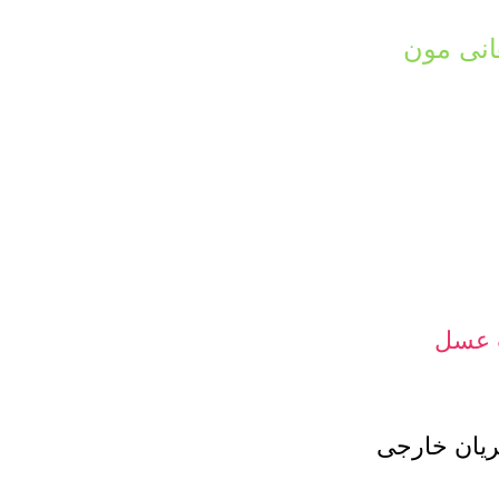
نی مون
 عسل
ان خارجی