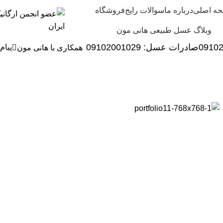
ه اصلی
درباره ما
سوالات رایج
فروشگاه
وبلاگ عسل طبیعی هانی مون
0910
صادرات عسل:
029
09102001
پیام
همکاری با هانی مون