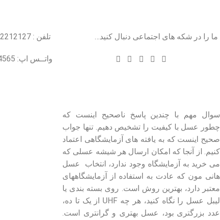
طراحی سایت وودمارت پلاس 2
ما را در شکه های اجتماعی دنبال کنید…
تلفن : 22212127
واتــس اپ: 09102004565
درباره عسل طبیعی هانی مون
لینک های مهم
- صفحه اصلی
سوال مهم با چندین پاسخ ناصحیح اینست که
چطور عسل با کیفیت را تشخیص دهیم. تنها جواب
- فروشگاه
صحیح اینست که به یافته های آزمایشگاهی اعتماد
- وبلاگ
کنیم. از آنجا که امکان ارسال هر شیشه عسلی که
- قوانین و مقررات
می خرید به آزمایشگاه وجود ندارد، انتخاب عسل
هانی مون که عادت به استفاده از آزمایشگاههای
معتبر دارد، بهترین روش است. روی بسته بندی یا
لیبل عسل را نگاه کنید، هر چه UHF از یک تا ده،
عدد بزرگتری بود، عسل بهتری و گرانتری است.