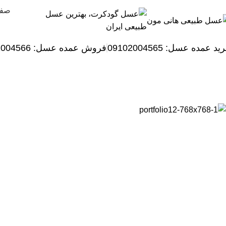
صفح
ید عمده عسل: 09102004565
فروش عمده عسل:
2004566
طراحی سایت وودمارت پلاس 3
Home
»
نمونه‌کار
»
طراحی سایت وودمارت پلاس 3