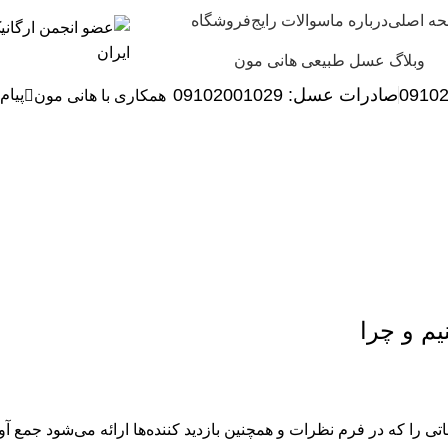
ه اصلی
درباره ما
سوالات رایج
فروشگاه
وبلاگ عسل طبیعی هانی مون
0910
صادرات عسل:
029
09102001
پیام
همکاری با هانی مون
ست حریم خصو
Home
»
سیاست حریم خصوصی
م و چرا