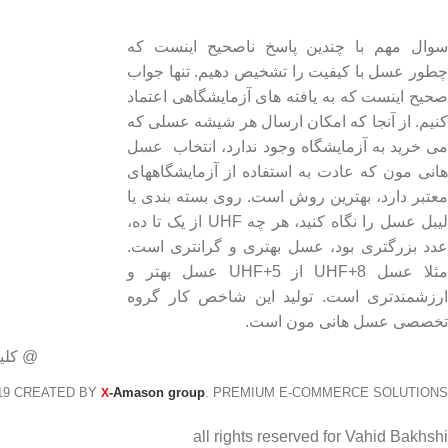
درباره عسل طبیعی هانی مون
لینک های مهم
- صفحه اصلی
سوال مهم با چندین پاسخ ناصحیح اینست که
چطور عسل با کیفیت را تشخیص دهیم. تنها جواب
- فروشگاه
صحیح اینست که به یافته های آزمایشگاهی اعتماد
- وبلاگ
کنیم. از آنجا که امکان ارسال هر شیشه عسلی که
- قوانین و مقررات
می خرید به آزمایشگاه وجود ندارد، انتخاب عسل
هانی مون که عادت به استفاده از آزمایشگاههای
معتبر دارد، بهترین روش است. روی بسته بندی یا
لیبل عسل را نگاه کنید، هر چه UHF از یک تا ده،
عدد بزرگتری بود، عسل بهتری و گرانتری است.
مثلا عسل UHF+8 از UHF+5 عسل بهتر و
ارزشمندتری است. تولید این شاخص کار گروه
تخصصی عسل هانی مون است.
@ کلی
19 CREATED BY
-Amason group
. PREMIUM E-COMMERCE SOLUTIONS.
X
all rights reserved for Vahid Bakhshi