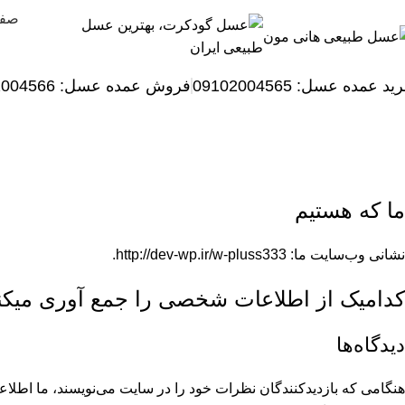
صفح
ید عمده عسل: 09102004565
فروش عمده عسل:
2004566
سیا
ما که هستیم
نشانی وب‌سایت ما: http://dev-wp.ir/w-pluss333.
کدامیک از اطلاعات شخصی را جمع آوری میکنی
دیدگاه‌ها