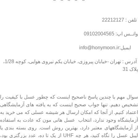
تلفن : 22212127
واتــس اپ: 09102004565
ایمیل:info@honymoon.ir
آدرس : تهران -خیابان پیروزی، خیابان یکم نیروی هوایی، کوچه 1/28،
پلاک 31
درباره عسل طبیعی هانی مون
سوال مهم با چندین پاسخ ناصحیح اینست که چطور عسل با کیفیت را
تشخیص دهیم. تنها جواب صحیح اینست که به یافته های آزمایشگاهی
اعتماد کنیم. از آنجا که امکان ارسال هر شیشه عسلی که می خرید به
آزمایشگاه وجود ندارد، انتخاب عسل هانی مون که عادت به استفاده
از آزمایشگاههای معتبر دارد، بهترین روش است. روی بسته بندی یا
لیبل عسل را نگاه کنید، هر چه UHF از یک تا ده، عدد بزرگتری بود،