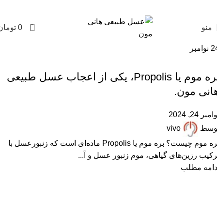
0
منو
0
تومان
2
نوامبر
,
,
,
,
,
خواص عسل
زنبورداری
عسل با موم
مقالات علمی
همکاران زنبوردار
همکاران عسل فروش
بره موم یا Propolis، یکی از اعجاب عسل طبیعی
انی مون.
امبر 24, 2024
وسط
vivo
بره موم چیست؟ بره موم یا Propolis ماده‌ای است که زنبورعسل با
رکیب رزین‌های گیاهی، موم زنبور عسل و آ...
دامه مطلب