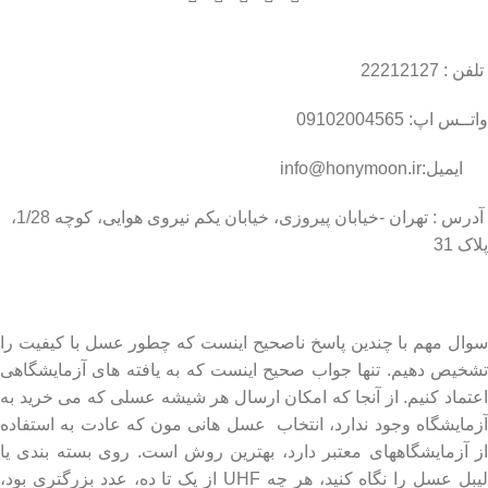
تلفن : 22212127
واتــس اپ: 09102004565
ایمیل:info@honymoon.ir
آدرس : تهران -خیابان پیروزی، خیابان یکم نیروی هوایی، کوچه 1/28،
پلاک 31
درباره عسل طبیعی هانی مون
سوال مهم با چندین پاسخ ناصحیح اینست که چطور عسل با کیفیت را
تشخیص دهیم. تنها جواب صحیح اینست که به یافته های آزمایشگاهی
اعتماد کنیم. از آنجا که امکان ارسال هر شیشه عسلی که می خرید به
آزمایشگاه وجود ندارد، انتخاب عسل هانی مون که عادت به استفاده
از آزمایشگاههای معتبر دارد، بهترین روش است. روی بسته بندی یا
لیبل عسل را نگاه کنید، هر چه UHF از یک تا ده، عدد بزرگتری بود،