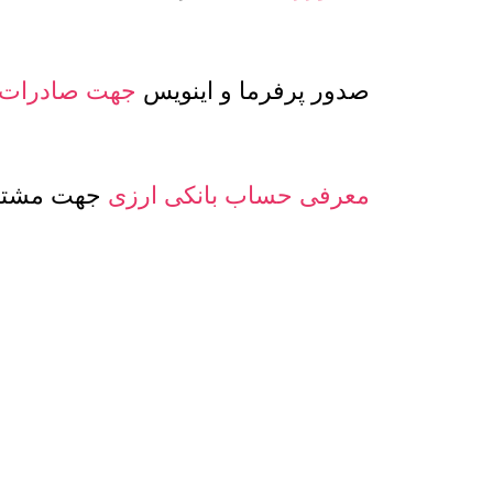
صدور پرفرما و اینویس
جهت صادرات
معرفی حساب بانکی ارزی
جهت مشتری
تنوع
کیفیت و مدلهای
عسل و بسته بن
اگر این شرایط برای شما جذاب است، اکنون با ما تما
معامله با هم گفتگو کنیم. این اطمینان برای شما وجود
ابعاد، منطقی ترین انتخاب شما برای تامین عمده ع
خرید عمده عسل طبیعی هانی مون: 09102004565