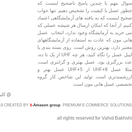
- صفحه اصلی
سوال مهم با چندین پاسخ ناصحیح اینست که
چطور عسل با کیفیت را تشخیص دهیم. تنها جواب
- فروشگاه
صحیح اینست که به یافته های آزمایشگاهی اعتماد
- وبلاگ
کنیم. از آنجا که امکان ارسال هر شیشه عسلی که
- قوانین و مقررات
می خرید به آزمایشگاه وجود ندارد، انتخاب عسل
هانی مون که عادت به استفاده از آزمایشگاههای
معتبر دارد، بهترین روش است. روی بسته بندی یا
لیبل عسل را نگاه کنید، هر چه UHF از یک تا ده،
عدد بزرگتری بود، عسل بهتری و گرانتری است.
مثلا عسل UHF+8 از UHF+5 عسل بهتر و
ارزشمندتری است. تولید این شاخص کار گروه
تخصصی عسل هانی مون است.
@ کلی
19 CREATED BY
-Amason group
. PREMIUM E-COMMERCE SOLUTIONS.
X
all rights reserved for Vahid Bakhshi