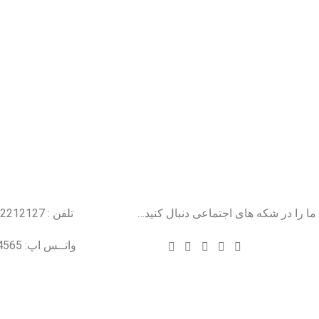
ما را در شکه های اجتماعی دنبال کنید…
تلفن : 22212127
واتــس اپ: 09102004565
درباره عسل طبیعی هانی مون
لینک های مهم